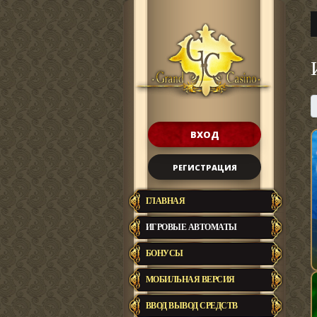
ВХОД
РЕГИСТРАЦИЯ
ГЛАВНАЯ
ИГРОВЫЕ АВТОМАТЫ
БОНУСЫ
МОБИЛЬНАЯ ВЕРСИЯ
ВВОД ВЫВОД СРЕДСТВ