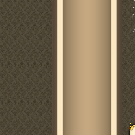
Е
р
О