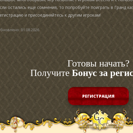
сли остались еще сомнения, то попробуйте поиграть в Гранд ка
егистрацию и присоединяйтесь к другим игрокам!
бновлено:
01.08.2026
Готовы начать?
Получите
Бонус за рег
РЕГИСТРАЦИЯ