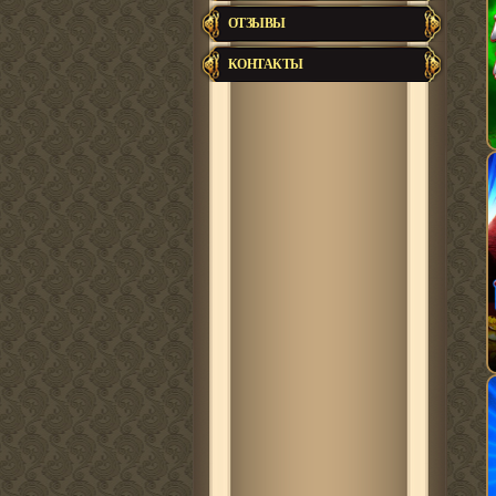
ОТЗЫВЫ
КОНТАКТЫ