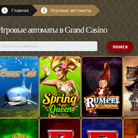
Главная
Игровые автоматы
Игровые автоматы в Grand Casino