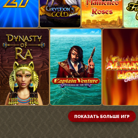
ПОКАЗАТЬ БОЛЬШЕ ИГР