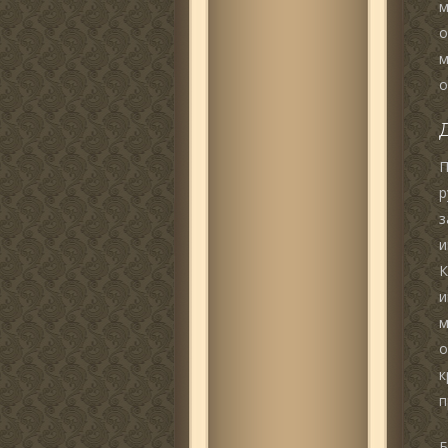
м
о
м
о
П
р
з
и
К
и
м
о
к
п
Б