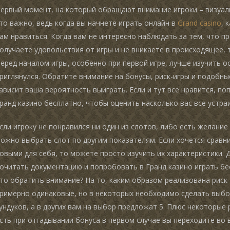
ервый момент, на который обращают внимание игроки – визуал
то важно, ведь когда вы начнете играть онлайн в
Grand casino
, 
ам нравиться. Когда вам не интересно наблюдать за тем, что пр
олучаете удовольствия от игры и не вникаете в происходящее, т
еред началом игры, особенно при первой игре, лучше изучить о
риглянулся. Обратите внимание на бонусы, риск-игры и подобны
ависит ваша вероятность выиграть. Если и тут все нравится, по
ранд казино бесплатно, чтобы оценить насколько вас все устра
сли игроку не понравился ни один из слотов, либо есть желани
ожно выбрать слот по другим показателям. Если хочется сравн
овыми для себя, то можете просто изучить их характеристики.
очитать документацию и попробовать в Гранд казино играть бе
то обратить внимание? На то, каким образом реализована риск-
римерно одинаковые, но в некоторых необходимо сделать выбор
ундуков, а в других вам на выбор предложат 5. Плюс некоторые 
сть при отгадывании бонуса в первом случае вы переходите во 