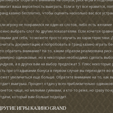
ависит ваша вероятность выиграть. Если и тут все нравится, по
ранд казино бесплатно, чтобы оценить насколько вас все устра
сли игроку не понравился ни один из слотов, либо есть желани
ожно выбрать слот по другим показателям. Если хочется сравн
овыми для себя, то можете просто изучить их характеристики.
очитать документацию и попробовать в Гранд казино играть бе
то обратить внимание? На то, каким образом реализована риск-
римерно одинаковые, но в некоторых необходимо сделать выбор
ундуков, а в других вам на выбор предложат 5. Плюс некоторые 
сть при отгадывании бонуса в первом случае вы переходите во 
ожет увеличиться еще больше. Обратите внимание на то, как в
тдает выигрыш. Процент отдач у всех приблизительно одинаков
онеток чаще, но мелкими суммами, а кто-то реже, но сразу по-
тдачи, который вам больше подходит.
ДРУГИЕ ИГРЫ КАЗИНО GRAND