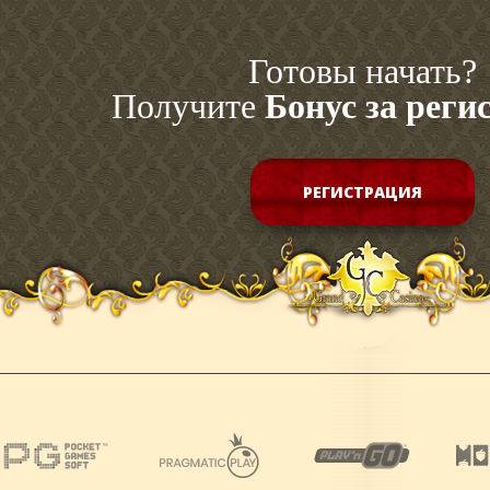
Готовы начать?
Получите
Бонус за рег
РЕГИСТРАЦИЯ