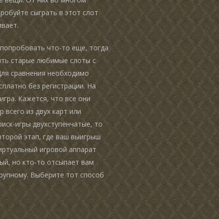
пробуйте сыграть в этот слот
ивает.
е попробовать что-то еще, тогда
ить старые любимые слоты с
 Для сравнения необходимо
сплатно без регистрации. На
игра. Кажется, что все они
 всего из двух карт или
риск-игры двухступенчатые, то
второй этап, где ваш выигрыш
иртуальный игровой аппарат
ый, но кто-то отсыпает вам
крупному. Выберите тот способ