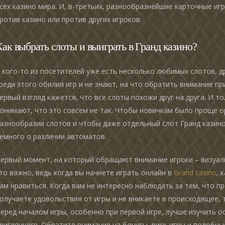
сех казино мира. И, в-третьих, разнообразнейшие карточные иг
ротив казино или против других игроков.
Как выбрать слоты и выиграть в Гранд казино?
 кого-то из посетителей уже есть несколько любимых слотов, д
реди этого обилия игр и не знают, на что обратить внимание п
ервый взгляд кажется, что все слоты похожи друг на друга. И т
онимают, что это совсем не так. Чтобы новичкам было проще 
азнообразии слотов и чтобы даже отдельный слот Гранд казино
емного о различии автоматов.
ервый момент, на который обращают внимание игроки – визуал
то важно, ведь когда вы начнете играть онлайн в
Grand casino
, 
ам нравиться. Когда вам не интересно наблюдать за тем, что пр
олучаете удовольствия от игры и не вникаете в происходящее, т
еред началом игры, особенно при первой игре, лучше изучить о
риглянулся. Обратите внимание на бонусы, риск-игры и подобны