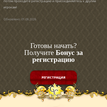
потом проходите регистрацию и присоединяйтесь к другим
игрокам!
Обновлено:
01.08.2026
Готовы начать?
Получите
Бонус за
регистрацию
РЕГИСТРАЦИЯ