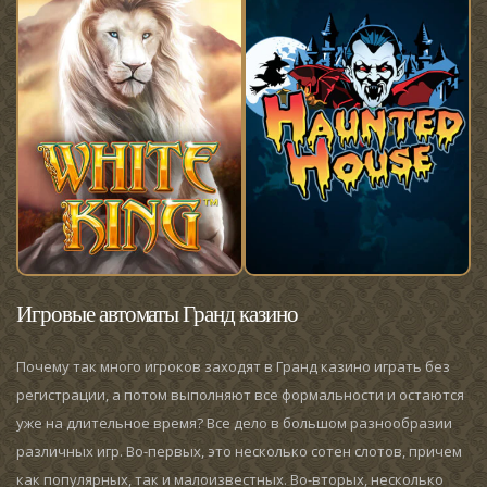
Игровые автоматы Гранд казино
Почему так много игроков заходят в Гранд казино играть без
регистрации, а потом выполняют все формальности и остаются
уже на длительное время? Все дело в большом разнообразии
различных игр. Во-первых, это несколько сотен слотов, причем
как популярных, так и малоизвестных. Во-вторых, несколько