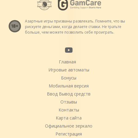
Азартные игры призваны развлекать. Помните, что вы
рискуете деньгами, когда делаете ставки. Не тратьте
больше, чем можете позволить себе проиграть.
Главная
Игровые автоматы
Бонусы
Мобильная версия
Ввод Вывод средств
Отзывы
Контакты
Карта сайта
Официальное зеркало
Регистрация