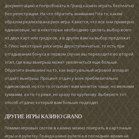
документацию и попробовать в Гранд казино играть бесплатно
без регистрации. На что обратить внимание? На то, каким
образом реализована риск-игра. Кажется, что все они примерно
одинаковые, но в некоторых необходимо сделать выбор всего
из двух карт или сундуков, а в других вам на выбор предложат
5. Плюс некоторые риск-игры двухступенчатые, то есть при
отгадывании бонуса в первом случае вы переходите во второй
этап, где ваш выигрыш может увеличиться еще больше.
Обратите внимание на то, как виртуальный игровой аппарат
отдает выигрыш. Процент отдач у всех приблизительно
одинаковый, но кто-то отсыпает вам монеток чаще, но мелкими
суммами, а кто-то реже, но сразу по-крупному. Выберите тот
способ отдачи, который вам больше подходит.
ДРУГИЕ ИГРЫ КАЗИНО GRAND
Помимо игровых слотов в казино можно поиграть в карточные
игры и в рулетку. Гранд казино рулетка в последнее время не