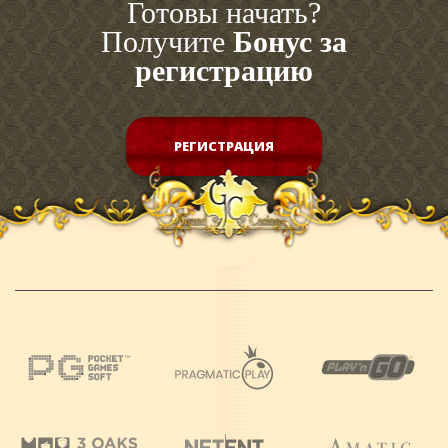
Готовы начать?
Получите
Бонус за
регистрацию
РЕГИСТРАЦИЯ