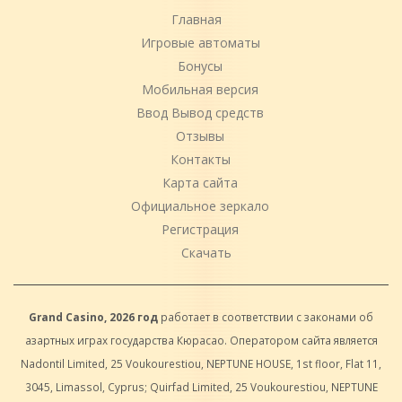
Главная
Игровые автоматы
Бонусы
Мобильная версия
Ввод Вывод средств
Отзывы
Контакты
Карта сайта
Официальное зеркало
Регистрация
Скачать
Grand Casino, 2026 год
работает в соответствии с законами об
азартных играх государства Кюрасао. Оператором сайта является
Nadontil Limited, 25 Voukourestiou, NEPTUNE HOUSE, 1st floor, Flat 11,
3045, Limassol, Cyprus; Quirfad Limited, 25 Voukourestiou, NEPTUNE