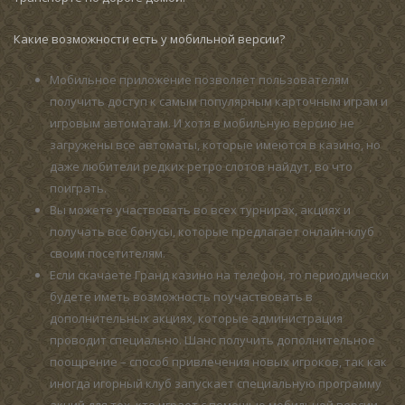
Какие возможности есть у мобильной версии?
Мобильное приложение позволяет пользователям
получить доступ к самым популярным карточным играм и
игровым автоматам. И хотя в мобильную версию не
загружены все автоматы, которые имеются в казино, но
даже любители редких ретро слотов найдут, во что
поиграть.
Вы можете участвовать во всех турнирах, акциях и
получать все бонусы, которые предлагает онлайн-клуб
своим посетителям.
Если скачаете Гранд казино на телефон, то периодически
будете иметь возможность поучаствовать в
дополнительных акциях, которые администрация
проводит специально. Шанс получить дополнительное
поощрение – способ привлечения новых игроков, так как
иногда игорный клуб запускает специальную программу