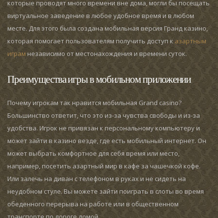
которые проводят много времени вне дома, могли бы посещать
виртуальное заведение в любое удобное время и в любом
месте. Для этого была создана мобильная версия Гранд казино,
которая помогает пользователям получить доступ к
азартным
играм
независимо от местонахождения и времени суток.
Преимущества игры в мобильном приложении
Почему игрокам так нравится мобильная Grand casino?
Большинство ответит, что это из-за чувства свободы и из-за
удобства. Игрок не привязан к персональному компьютеру и
может зайти в казино везде, где есть мобильный интернет. Он
может выбрать комфортное для себя время или место,
например, посетить азартный мир в кафе за чашечкой кофе.
Или залечь на диван с телефоном в руках и не сидеть на
неудобном стуле. Вы можете зайти поиграть в слоты во время
обеденного перерыва на работе или в общественном
транспорте по дороге домой.