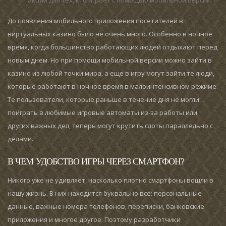
акций для тех, кто играет с помощью мобильной версии.
До появления мобильного приложения посетителей в
виртуальных казино было не очень много. Особенно в ночное
время, когда большинство работающих людей отдыхают перед
новым днем. Но при помощи мобильной версии можно зайти в
казино из любой точки мира, а еще в игру могут зайти те люди,
которые работают в ночное время в малоинтенсивном режиме.
Те пользователи, которые раньше в течение дня не могли
поиграть в любимые игровые автоматы из-за работы или
других важных дел, теперь могут крутить слоты параллельно с
делами.
В ЧЕМ УДОБСТВО ИГРЫ ЧЕРЕЗ СМАРТФОН?
Никого уже не удивляет, насколько плотно смартфоны вошли в
нашу жизнь. В них находится буквально все: персональные
данные, важные номера телефонов, переписки, банковские
приложения и многое другое. Поэтому разработчики