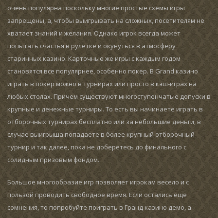
очень популярна поскольку многие простые схемы игры
запрещены, а, чтобы выигрывать на сложных, посетителям не
хватает знаний и желания. Однако игрок всегда может
попытать счастья в рулетке и окунуться в атмосферу
старинных казино. Карточные же игры с каждым годом
становятся все популярнее, особенно покер. В Grand казино
играть в покер можно в турнирах или просто в кэш-играх на
любых столах. Причем существуют многоступенчатые допуски в
крупные и денежные турниры. То есть вы начинаете играть в
отборочных турнирах бесплатно или за небольшие деньги, в
случае выигрыша попадаете в более крупный отборочный
турнир и так далее, пока не доберетесь до финального с
солидным призовым фондом.
Большое многообразие игр позволяет игрокам весело и с
пользой проводить свободное время. Если остались еще
сомнения, то попробуйте поиграть в Гранд казино демо, а