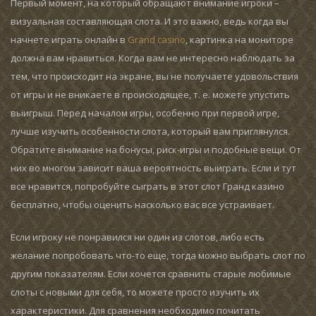
Первый момент, на который обращают внимание игроки –
визуальная составляющая слота. И это важно, ведь когда вы
начнете играть онлайн в
Grand casino
, картинка на мониторе
должна вам нравиться. Когда вам не интересно наблюдать за
тем, что происходит на экране, вы не получаете удовольствия
от игры и не вникаете в происходящее, т. е. можете упустить
выигрыш. Перед началом игры, особенно при первой игре,
лучше изучить особенности слота, который вам приглянулся.
Обратите внимание на бонусы, риск-игры и подобные вещи. От
них во многом зависит ваша вероятность выиграть. Если и тут
все нравится, попробуйте сыграть в этот слот Гранд казино
бесплатно, чтобы оценить насколько вас все устраивает.
Если игроку не понравился ни один из слотов, либо есть
желание попробовать что-то еще, тогда можно выбрать слот по
другим показателям. Если хочется сравнить старые любимые
слоты с новыми для себя, то можете просто изучить их
характеристики. Для сравнения необходимо почитать