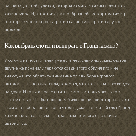
разновидностей рулетки, которая и считается символом всех
казино мира. И, в-третьих, разнообразнейшие карточные игры,
в которые можно играть против казино или против других
игроков.
Как выбрать слоты и выиграть в Гранд казино?
У кого-то из посетителей уже есть несколько любимых слотов,
другие же поначалу теряются среди этого обилия игр и не
знают, на что обратить внимание при выборе игрового
автомата. На первый взгляд кажется, что все слоты похожи друг
на друга. И только более опытные игроки, понимают, что это
совсем не так. Чтобы новичкам было проще ориентироваться в
этом разнообразии слотов и чтобы даже отдельный слот Гранд
казино не казался чем-то страшным, немного о различии
автоматов.