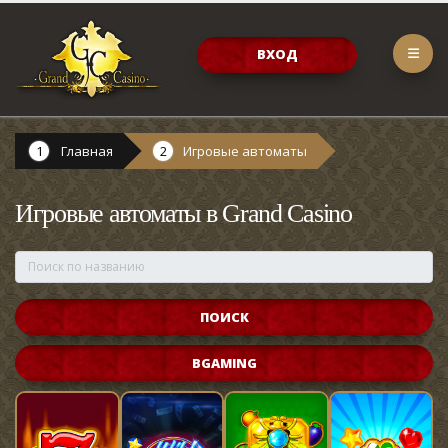
ВХОД
Главная
Игровые автоматы
Игровые автоматы в Grand Casino
BGAMING