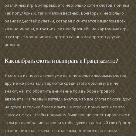
различных игр. Во-первых, это несколько сотен слотов, причем
как популярных, так и малоизвестных. Во-вторых, несколько
разновидностей рулетки, которая и считается символом всех
казино мира. И, в-третьих, разнообразнейшие карточные игры,
в которые можно играть против казино или против других
игроков.
Как выбрать слоты и выиграть в Гранд казино?
У кого-то из посетителей уже есть несколько любимых слотов,
другие же поначалу теряются среди этого обилия игр и не
знают, на что обратить внимание при выборе игрового
автомата. На первый взгляд кажется, что все слоты похожи друг
на друга. И только более опытные игроки, понимают, что это
совсем не так. Чтобы новичкам было проще ориентироваться в
этом разнообразии слотов и чтобы даже отдельный слот Гранд
казино не казался чем-то страшным, немного о различии