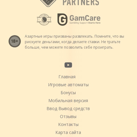
Азартные игры призваны развлекать. Помните, что вы
рискуете деньгами, когда делаете ставки. Не тратьте
больше, чем можете позволить себе проиграть.
Главная
Игровые автоматы
Бонусы
Мобильная версия
Ввод Вывод средств
Отзывы
Контакты
Карта сайта