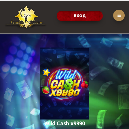
ВХОД
Wild Cash x9990