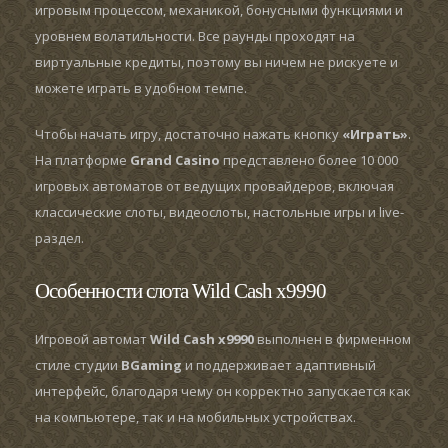
игровым процессом, механикой, бонусными функциями и
уровнем волатильности. Все раунды проходят на
виртуальные кредиты, поэтому вы ничем не рискуете и
можете играть в удобном темпе.
Чтобы начать игру, достаточно нажать кнопку
«Играть»
.
На платформе
Grand Casino
представлено более 10 000
игровых автоматов от ведущих провайдеров, включая
классические слоты, видеослоты, настольные игры и live-
раздел.
Особенности слота Wild Cash x9990
Игровой автомат
Wild Cash x9990
выполнен в фирменном
стиле студии
BGaming
и поддерживает адаптивный
интерфейс, благодаря чему он корректно запускается как
на компьютере, так и на мобильных устройствах.