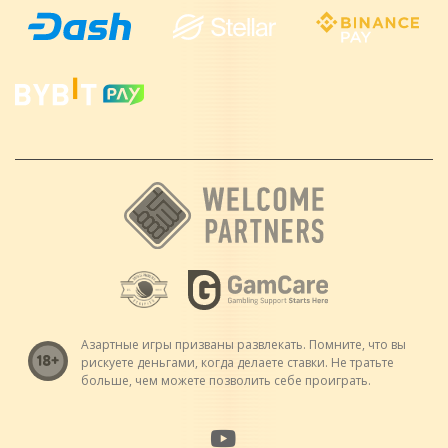
Азартные игры призваны развлекать. Помните, что вы
рискуете деньгами, когда делаете ставки. Не тратьте
больше, чем можете позволить себе проиграть.