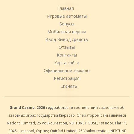
Главная
Игровые автоматы
Бонусы
Мобильная версия
Ввод Вывод средств
Отзывы
Контакты
Карта сайта
Официальное зеркало
Регистрация
Скачать
Grand Casino, 2026 год
работает в соответствии с законами об
азартных играх государства Кюрасао. Оператором сайта является
Nadontil Limited, 25 Voukourestiou, NEPTUNE HOUSE, 1st floor, Flat 11,
3045, Limassol, Cyprus; Quirfad Limited, 25 Voukourestiou, NEPTUNE