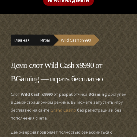
ИГРАТЬ НА ДЕНЬГИ
Главная
Игры
Wild Cash x9990
Демо слот Wild Cash x9990 от
BGaming — играть бесплатно
Слот
Wild Cash x9990
от разработчика
BGaming
доступен
в демонстрационном режиме. Вы можете запустить игру
бесплатно на сайте
Grand Casino
без регистрации и без
пополнения счёта.
Демо-версия позволяет полностью ознакомиться с