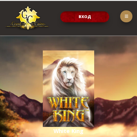
ВХОД
White King