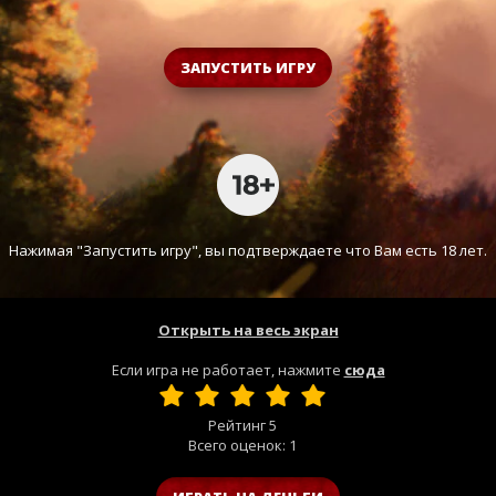
ЗАПУСТИТЬ ИГРУ
Нажимая "Запустить игру", вы подтверждаете что Вам есть 18 лет.
Открыть на весь экран
Если игра не работает, нажмите
сюда
Рейтинг
5
Всего оценок:
1