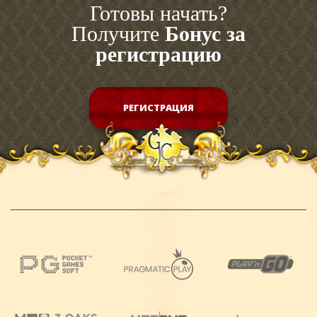
Готовы начать?
Получите
Бонус за
регистрацию
РЕГИСТРАЦИЯ