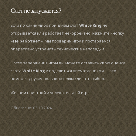
Слот не запускается?
Если по каким-либо причинам слот
White King
не
открывается или работает некорректно, нажмите кнопку
«Не работает»
. Мы проверим игру и постараемся
оперативно устранить технические неполадки.
После завершения игры вы можете оставить свою оценку
слота
White King
и поделиться впечатлениями — это
поможет другим пользователям сделать выбор.
Желаем приятной и увлекательной игры!
Обновлено:
03.10.2024