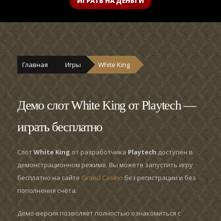
ИГРАТЬ НА ДЕНЬГИ
Главная
Игры
White King
Демо слот White King от Playtech —
играть бесплатно
Слот
White King
от разработчика
Playtech
доступен в
демонстрационном режиме. Вы можете запустить игру
бесплатно на сайте
Grand Casino
без регистрации и без
пополнения счёта.
Демо-версия позволяет полностью ознакомиться с