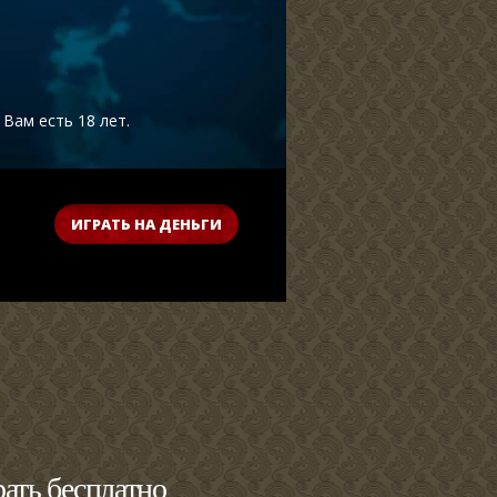
Вам есть 18 лет.
ИГРАТЬ НА ДЕНЬГИ
рать бесплатно