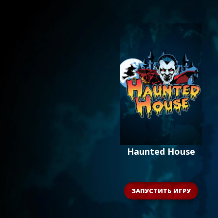
Haunted House
ЗАПУСТИТЬ ИГРУ