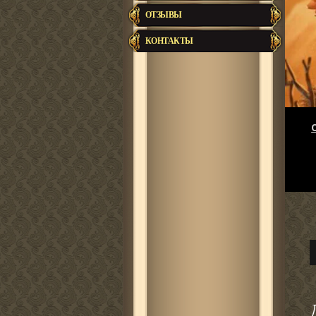
ОТЗЫВЫ
КОНТАКТЫ