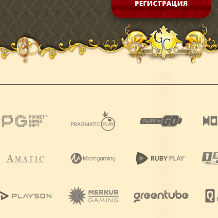
РЕГИСТРАЦИЯ