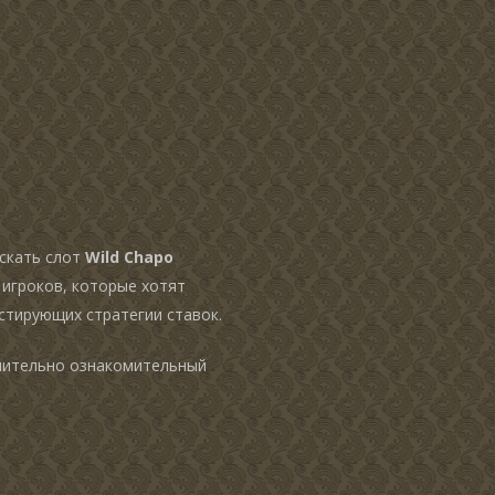
скать слот
Wild Chapo
 игроков, которые хотят
стирующих стратегии ставок.
ючительно ознакомительный