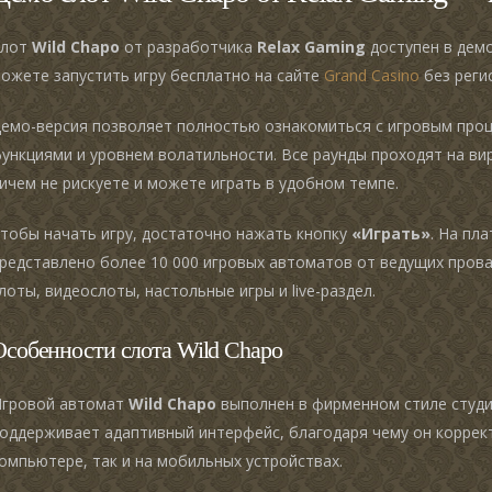
Слот
Wild Chapo
от разработчика
Relax Gaming
доступен в дем
ожете запустить игру бесплатно на сайте
Grand Casino
без реги
емо-версия позволяет полностью ознакомиться с игровым проц
ункциями и уровнем волатильности. Все раунды проходят на ви
ичем не рискуете и можете играть в удобном темпе.
тобы начать игру, достаточно нажать кнопку
«Играть»
. На пл
редставлено более 10 000 игровых автоматов от ведущих прова
лоты, видеослоты, настольные игры и live-раздел.
Особенности слота Wild Chapo
гровой автомат
Wild Chapo
выполнен в фирменном стиле студ
оддерживает адаптивный интерфейс, благодаря чему он коррект
омпьютере, так и на мобильных устройствах.