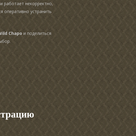
и работает некорректно,
ся оперативно устранить
Wild Chapo
и поделиться
ыбор.
истрацию