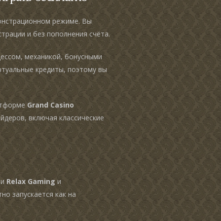
онстрационном режиме. Вы
страции и без пополнения счёта.
ессом, механикой, бонусными
ртуальные кредиты, поэтому вы
атформе
Grand Casino
йдеров, включая классические
ии
Relax Gaming
и
но запускается как на