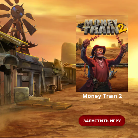
Money Train 2
ЗАПУСТИТЬ ИГРУ