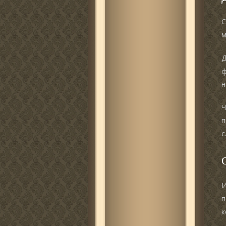
м
Д
ф
н
Ч
п
с
И
п
к