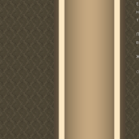
Е
н
т
П
в
Ж
О