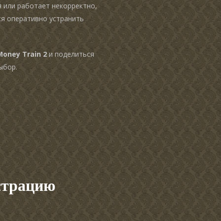
 или работает некорректно,
ся оперативно устранить
Money Train 2
и поделиться
ыбор.
истрацию