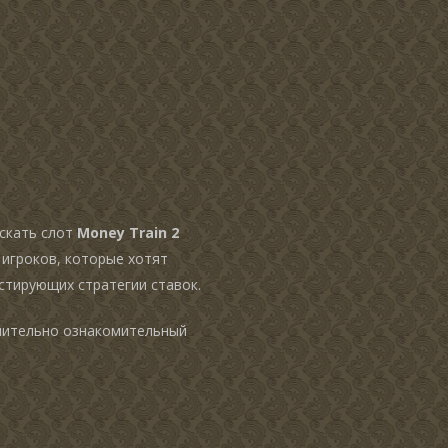
скать слот
Money Train 2
 игроков, которые хотят
стирующих стратегии ставок.
ючительно ознакомительный