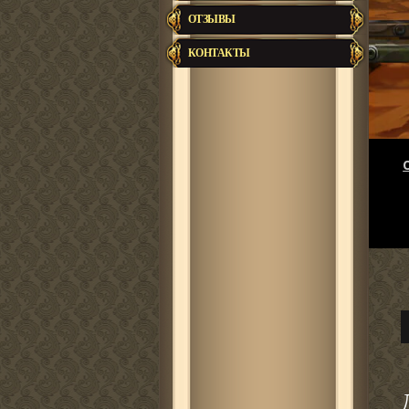
ОТЗЫВЫ
КОНТАКТЫ