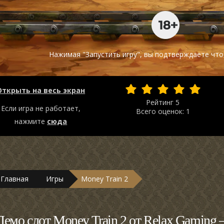
Нажимая "Запустить игру", вы подтверждаете что 
Открыть на весь экран
Рейтинг
5
Если игра не работает,
Всего оценок:
1
нажмите
сюда
Главная
Игры
Money Train 2
Демо слот Money Train 2 от Relax Gaming 