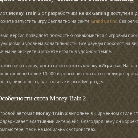
Слот
Money Train 2
от разработчика
Relax Gaming
доступен в 
ожете запустить игру бесплатно на сайте
Grand Casino
без реги
емо-версия позволяет полностью ознакомиться с игровым проц
ункциями и уровнем волатильности. Все раунды проходят на ви
ичем не рискуете и можете играть в удобном темпе.
тобы начать игру, достаточно нажать кнопку
«Играть»
. На пл
редставлено более 10 000 игровых автоматов от ведущих прова
лоты, видеослоты, настольные игры и live-раздел.
Особенности слота Money Train 2
гровой автомат
Money Train 2
выполнен в фирменном стиле с
оддерживает адаптивный интерфейс, благодаря чему он коррект
омпьютере, так и на мобильных устройствах.