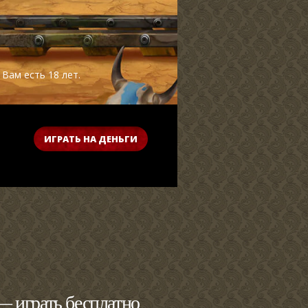
Вам есть 18 лет.
ИГРАТЬ НА ДЕНЬГИ
— играть бесплатно