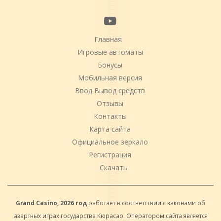
Главная
Игровые автоматы
Бонусы
Мобильная версия
Ввод Вывод средств
Отзывы
Контакты
Карта сайта
Официальное зеркало
Регистрация
Скачать
Grand Casino, 2026 год
работает в соответствии с законами об
азартных играх государства Кюрасао. Оператором сайта является