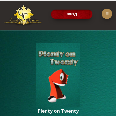
ВХОД
Plenty on Twenty