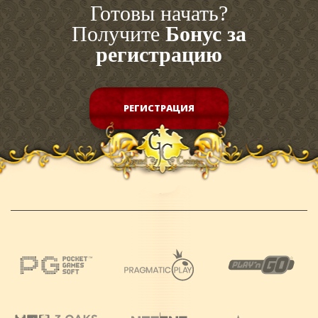
Готовы начать?
Получите
Бонус за
регистрацию
РЕГИСТРАЦИЯ