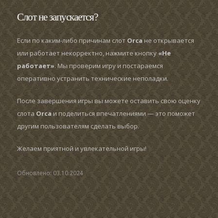
Слот не запускается?
Если по каким-либо причинам слот
Orca
не открывается
или работает некорректно, нажмите кнопку
«Не
работает»
. Мы проверим игру и постараемся
оперативно устранить технические неполадки.
После завершения игры вы можете оставить свою оценку
слота
Orca
и поделиться впечатлениями — это поможет
другим пользователям сделать выбор.
Желаем приятной и увлекательной игры!
Обновлено:
03.10.2024