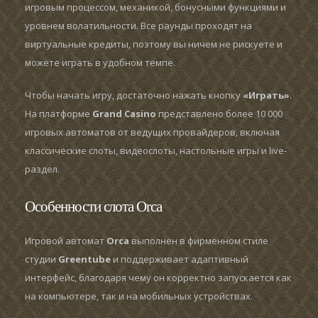
игровым процессом, механикой, бонусными функциями и
уровнем волатильности. Все раунды проходят на
виртуальные кредиты, поэтому вы ничем не рискуете и
можете играть в удобном темпе.
Чтобы начать игру, достаточно нажать кнопку
«Играть»
.
На платформе
Grand Casino
представлено более 10 000
игровых автоматов от ведущих провайдеров, включая
классические слоты, видеослоты, настольные игры и live-
раздел.
Особенности слота Orca
Игровой автомат
Orca
выполнен в фирменном стиле
студии
Greentube
и поддерживает адаптивный
интерфейс, благодаря чему он корректно запускается как
на компьютере, так и на мобильных устройствах.