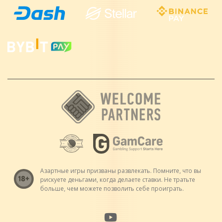
Азартные игры призваны развлекать. Помните, что вы
рискуете деньгами, когда делаете ставки. Не тратьте
больше, чем можете позволить себе проиграть.