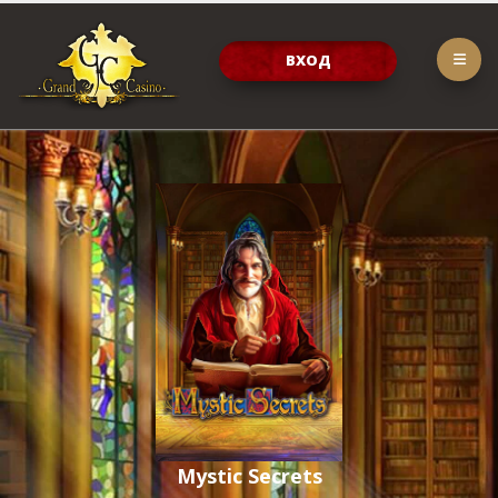
ВХОД
Mystic Secrets