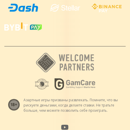
Азартные игры призваны развлекать. Помните, что вы
рискуете деньгами, когда делаете ставки. Не тратьте
больше, чем можете позволить себе проиграть.