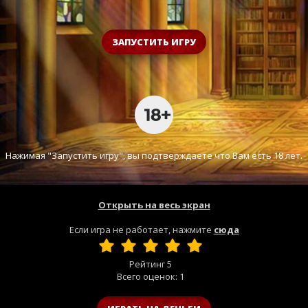
ЗАПУСТИТЬ ИГРУ
Нажимая "Запустить игру", вы подтверждаете что Вам есть 18 лет.
Открыть на весь экран
Если игра не работает, нажмите
сюда
Рейтинг
5
Всего оценок:
1