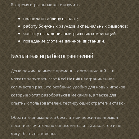
Во время игры вы можете изучить:
правила и таблицу выплат;
работу бонусных раундов и специальных символов;
частоту выпадения выигрышных комбинаций;
поведение слота на длинной дистанции.
Бесплатная игра без ограничений
Демо-режим не имеет временных ограничений — вы
можете запускать слот
Red Hot 40
неограниченное
количество раз. Это особенно удобно для новых игроков,
которые хотят разобраться в механике, а также для
опытных пользователей, тестирующих стратегии ставок.
Обратите внимание: в бесплатной версии выигрыши
носят исключительно ознакомительный характер и не
могут быть выведены.