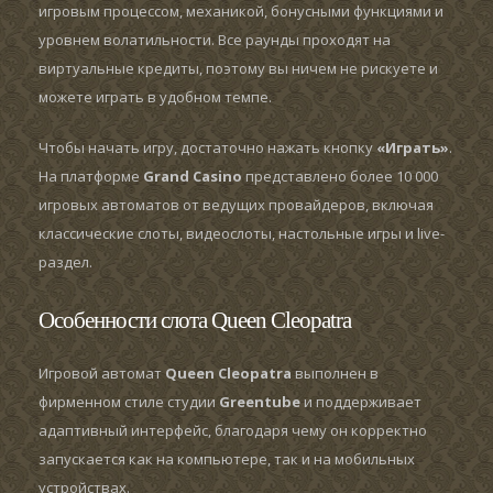
игровым процессом, механикой, бонусными функциями и
уровнем волатильности. Все раунды проходят на
виртуальные кредиты, поэтому вы ничем не рискуете и
можете играть в удобном темпе.
Чтобы начать игру, достаточно нажать кнопку
«Играть»
.
На платформе
Grand Casino
представлено более 10 000
игровых автоматов от ведущих провайдеров, включая
классические слоты, видеослоты, настольные игры и live-
раздел.
Особенности слота Queen Cleopatra
Игровой автомат
Queen Cleopatra
выполнен в
фирменном стиле студии
Greentube
и поддерживает
адаптивный интерфейс, благодаря чему он корректно
запускается как на компьютере, так и на мобильных
устройствах.