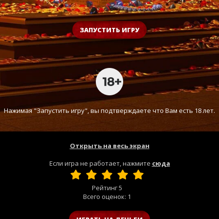
ЗАПУСТИТЬ ИГРУ
Нажимая "Запустить игру", вы подтверждаете что Вам есть 18 лет.
Открыть на весь экран
Если игра не работает, нажмите
сюда
Рейтинг
5
Всего оценок:
1