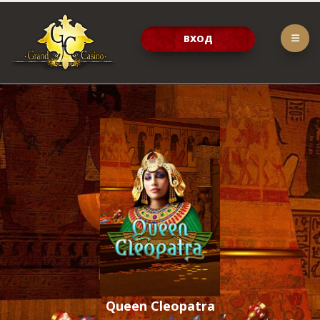
ВХОД
Queen Cleopatra