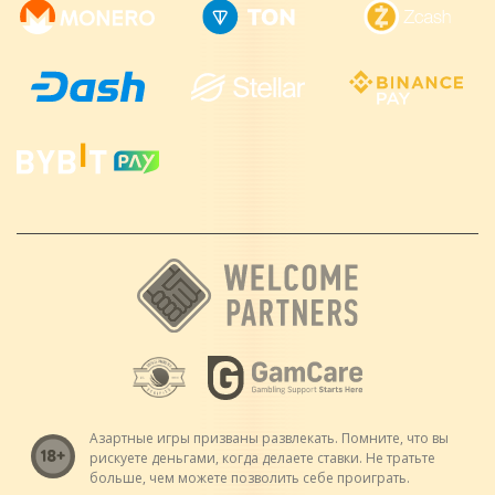
Азартные игры призваны развлекать. Помните, что вы
рискуете деньгами, когда делаете ставки. Не тратьте
больше, чем можете позволить себе проиграть.