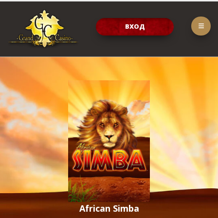
ВХОД
African Simba