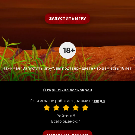
ЗАПУСТИТЬ ИГРУ
Нажимая "Запустить игру", вы подтверждаете что Вам есть 18 лет.
Открыть на весь экран
Если игра не работает, нажмите
сюда
Рейтинг
5
Всего оценок:
1