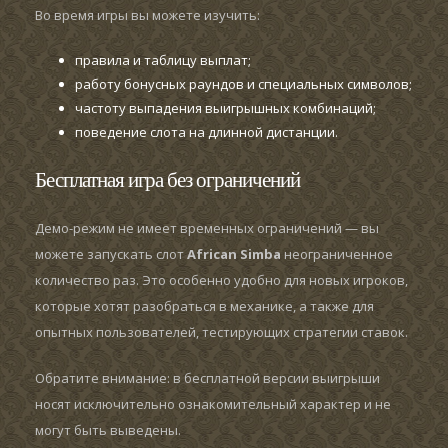
Во время игры вы можете изучить:
правила и таблицу выплат;
работу бонусных раундов и специальных символов;
частоту выпадения выигрышных комбинаций;
поведение слота на длинной дистанции.
Бесплатная игра без ограничений
Демо-режим не имеет временных ограничений — вы
можете запускать слот
African Simba
неограниченное
количество раз. Это особенно удобно для новых игроков,
которые хотят разобраться в механике, а также для
опытных пользователей, тестирующих стратегии ставок.
Обратите внимание: в бесплатной версии выигрыши
носят исключительно ознакомительный характер и не
могут быть выведены.