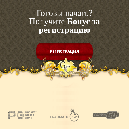
Готовы начать?
Получите
Бонус за
регистрацию
РЕГИСТРАЦИЯ