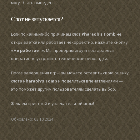
могут быть выведены.
Слот не запускается?
Если по каким-либо причинам слот
Pharaoh's Tomb
не
открывается или работает некорректно, нажмите кнопку
«Не работает»
. Мы проверим игру и постараемся
оперативно устранить технические неполадки.
После завершения игры вы можете оставить свою оценку
слота
Pharaoh's Tomb
и поделиться впечатлениями —
это поможет другим пользователям сделать выбор.
Желаем приятной и увлекательной игры!
Обновлено:
03.10.2024