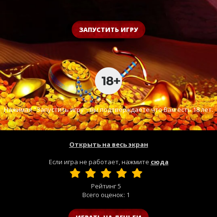
ЗАПУСТИТЬ ИГРУ
Нажимая "Запустить игру", вы подтверждаете что Вам есть 18 лет.
Открыть на весь экран
Если игра не работает, нажмите
сюда
Рейтинг
5
Всего оценок:
1