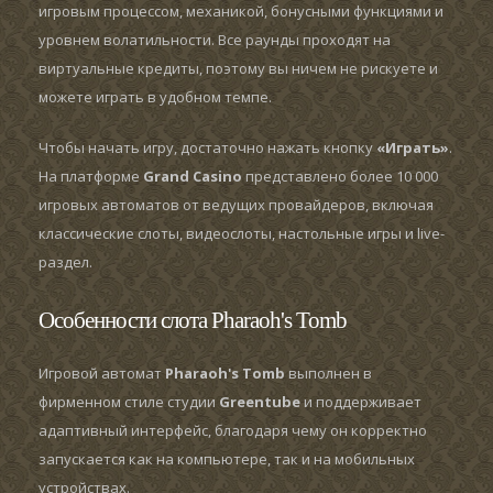
игровым процессом, механикой, бонусными функциями и
уровнем волатильности. Все раунды проходят на
виртуальные кредиты, поэтому вы ничем не рискуете и
можете играть в удобном темпе.
Чтобы начать игру, достаточно нажать кнопку
«Играть»
.
На платформе
Grand Casino
представлено более 10 000
игровых автоматов от ведущих провайдеров, включая
классические слоты, видеослоты, настольные игры и live-
раздел.
Особенности слота Pharaoh's Tomb
Игровой автомат
Pharaoh's Tomb
выполнен в
фирменном стиле студии
Greentube
и поддерживает
адаптивный интерфейс, благодаря чему он корректно
запускается как на компьютере, так и на мобильных
устройствах.