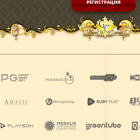
РЕГИСТРАЦИЯ