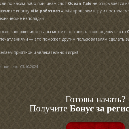
сли по каким-либо причинам слот
Ocean Tale
не открывается и
ажмите кнопку
«Не работает»
. Мы проверим игру и постараем
ехнические неполадки.
осле завершения игры вы можете оставить свою оценку слота
печатлениями — это поможет другим пользователям сделать в
елаем приятной и увлекательной игры!
бновлено:
03.10.2024
Готовы начать?
Получите
Бонус за рег