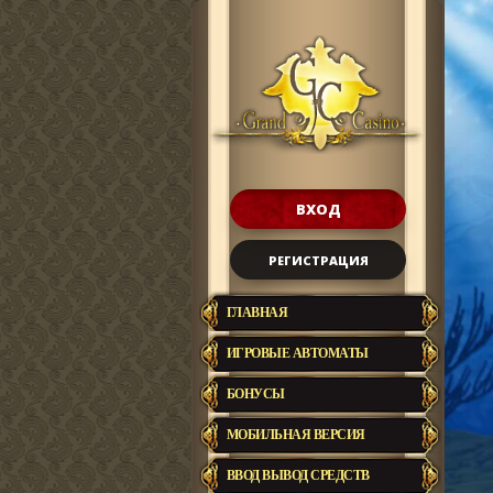
ВХОД
РЕГИСТРАЦИЯ
ГЛАВНАЯ
ИГРОВЫЕ АВТОМАТЫ
БОНУСЫ
МОБИЛЬНАЯ ВЕРСИЯ
ВВОД ВЫВОД СРЕДСТВ