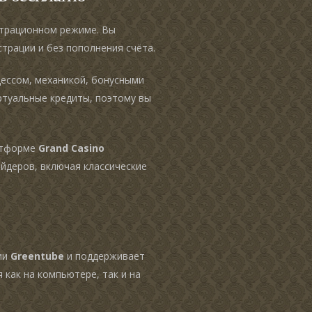
трационном режиме. Вы
страции и без пополнения счёта.
ессом, механикой, бонусными
ртуальные кредиты, поэтому вы
атформе
Grand Casino
йдеров, включая классические
ии
Greentube
и поддерживает
 как на компьютере, так и на