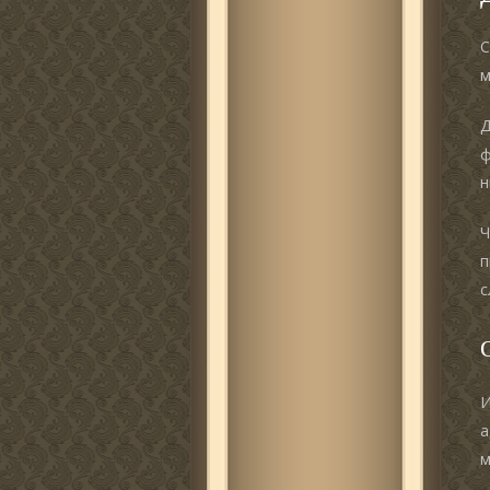
м
Д
ф
н
Ч
п
с
И
а
м