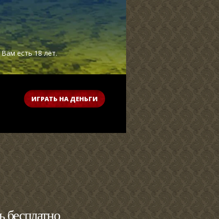
Вам есть 18 лет.
ИГРАТЬ НА ДЕНЬГИ
ь бесплатно