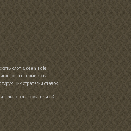
скать слот
Ocean Tale
 игроков, которые хотят
стирующих стратегии ставок.
ючительно ознакомительный