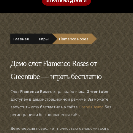
ИГРАТЬ НА ДЕНЬГИ
Главная
Игры
Flamenco Roses
Демо слот Flamenco Roses от
Greentube — играть бесплатно
Слот
Flamenco Roses
от разработчика
Greentube
доступен в демонстрационном режиме. Вы можете
запустить игру бесплатно на сайте
Grand Casino
без
регистрации и без пополнения счёта.
Демо-версия позволяет полностью ознакомиться с