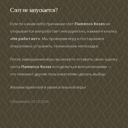
Слот не запускается?
Если по каким-либо причинам слот
Flamenco Roses
не
открывается или работает некорректно, нажмите кнопку
«Не работает»
. Мы проверим игру и постараемся
оперативно устранить технические неполадки.
После завершения игры вы можете оставить свою оценку
слота
Flamenco Roses
и поделиться впечатлениями —
это поможет другим пользователям сделать выбор.
Желаем приятной и увлекательной игры!
Обновлено:
03.10.2024