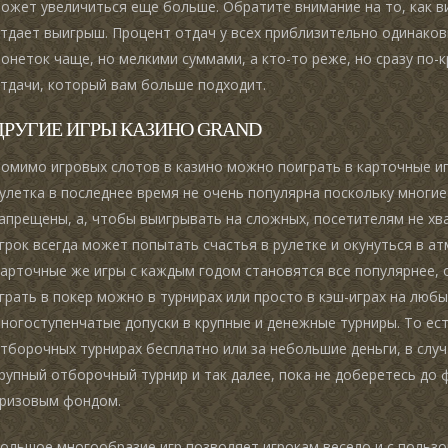
ожет увеличиться еще больше. Обратите внимание на то, как в
тдает выигрыш. Процент отдач у всех приблизительно одинаков
онеток чаще, но мелкими суммами, а кто-то реже, но сразу по-
тдачи, который вам больше подходит.
ДРУГИЕ ИГРЫ КАЗИНО GRAND
омимо игровых слотов в казино можно поиграть в карточные игр
улетка в последнее время не очень популярна поскольку многи
апрещены, а, чтобы выигрывать на сложных, посетителям не хв
грок всегда может попытать счастья в рулетке и окунуться в а
арточные же игры с каждым годом становятся все популярнее, о
грать в покер можно в турнирах или просто в кэш-играх на люб
ногоступенчатые допуски в крупные и денежные турниры. То ест
тборочных турнирах бесплатно или за небольшие деньги, в слу
рупный отборочный турнир и так далее, пока не доберетесь до
ризовым фондом.
ольшое многообразие игр позволяет игрокам весело и с пользо