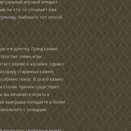
иртуальный игровой аппарат
ый, но кто-то отсыпает вам
крупному. Выберите тот способ
ы и в рулетку. Гранд казино
е простые схемы игры
атает знаний и желания. Однако
тмосферу старинных казино.
собенно покер. В Grand казино
ых столах. Причем существуют
ь вы начинаете играть в
чае выигрыша попадаете в более
 финального с солидным
й проводить свободное время.