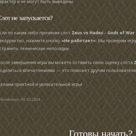
арактер и не могут быть выведены.
Слот не запускается?
сли по каким-либо причинам слот
Zeus vs Hades - Gods of War
екорректно, нажмите кнопку
«Не работает»
. Мы проверим игр
странить технические неполадки.
осле завершения игры вы можете оставить свою оценку слота
оделиться впечатлениями — это поможет другим пользователя
елаем приятной и увлекательной игры!
бновлено:
03.10.2024
Готовы начать?