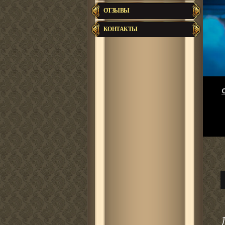
ОТЗЫВЫ
КОНТАКТЫ