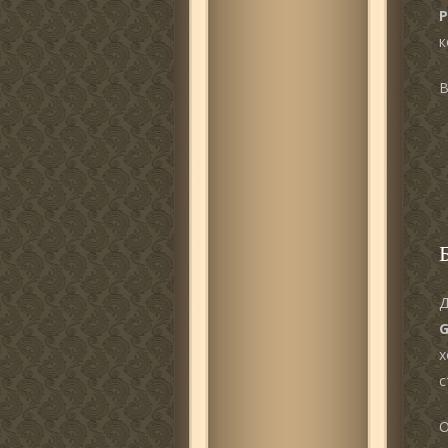
P
к
В
Д
G
х
с
О