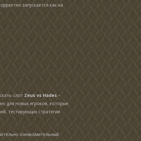
орректно запускается как на
скать слот
Zeus vs Hades -
но для новых игроков, которые
лей, тестирующих стратегии
ючительно ознакомительный