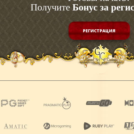
Получите
Бонус за рег
РЕГИСТРАЦИЯ