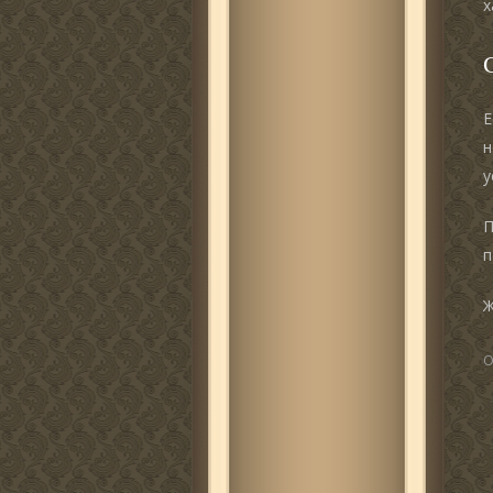
х
Е
н
у
П
п
Ж
О