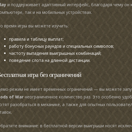
lay
и поддерживает адаптивный интерфейс, благодаря чему он к
омпьютере, так и на мобильных устройствах.
о время игры вы можете изучить:
правила и таблицу выплат;
работу бонусных раундов и специальных символов;
частоту выпадения выигрышных комбинаций;
поведение слота на длинной дистанции.
Бесплатная игра без ограничений
емо-режим не имеет временных ограничений — вы можете запу
ods of War
неограниченное количество раз. Это особенно удоб
отят разобраться в механике, а также для опытных пользовате
тавок.
братите внимание: в бесплатной версии выигрыши носят искл