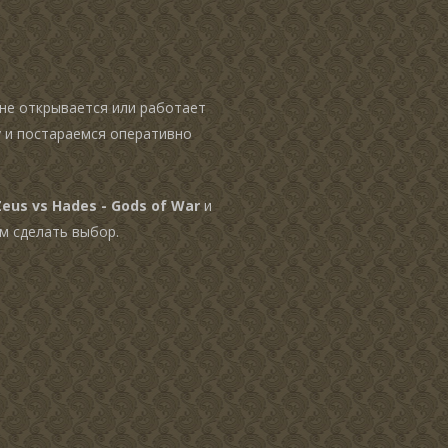
не открывается или работает
у и постараемся оперативно
Zeus vs Hades - Gods of War
и
м сделать выбор.