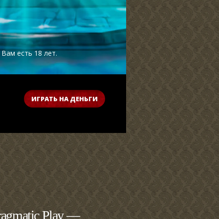
Вам есть 18 лет.
ИГРАТЬ НА ДЕНЬГИ
ragmatic Play —