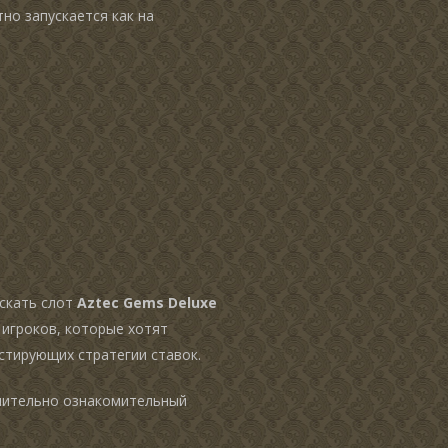
но запускается как на
скать слот
Aztec Gems Deluxe
 игроков, которые хотят
стирующих стратегии ставок.
ючительно ознакомительный