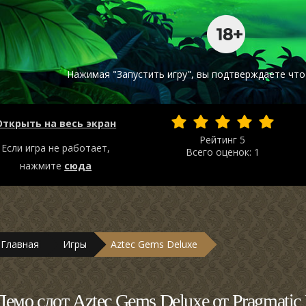
Нажимая "Запустить игру", вы подтверждаете что 
Открыть на весь экран
Рейтинг
5
Если игра не работает,
Всего оценок:
1
нажмите
сюда
Главная
Игры
Aztec Gems Deluxe
Демо слот Aztec Gems Deluxe от Pragmatic