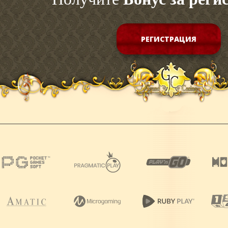
РЕГИСТРАЦИЯ