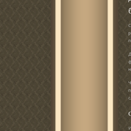
р
п
Д
ф
н
Ч
п
с
И