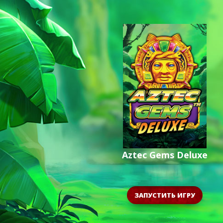
Aztec Gems Deluxe
ЗАПУСТИТЬ ИГРУ