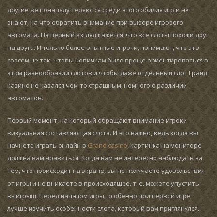
другие же поначалу теряются среди этого обилия игр и не
знают, на что обратить внимание при выборе игрового
автомата. На первый взгляд кажется, что все слоты похожи друг
на друга. И только более опытные игроки, понимают, что это
совсем не так. Чтобы новичкам было проще ориентироваться в
этом разнообразии слотов и чтобы даже отдельный слот Гранд
казино не казался чем-то страшным, немного о различии
автоматов.
Первый момент, на который обращают внимание игроки –
визуальная составляющая слота. И это важно, ведь когда вы
начнете играть онлайн в
Grand casino
, картинка на мониторе
должна вам нравиться. Когда вам не интересно наблюдать за
тем, что происходит на экране, вы не получаете удовольствия
от игры и не вникаете в происходящее, т. е. можете упустить
выигрыш. Перед началом игры, особенно при первой игре,
лучше изучить особенности слота, который вам приглянулся.