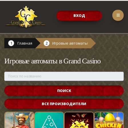
ВХОД
Главная
Игровые автоматы
Игровые автоматы в Grand Casino
ВСЕ ПРОИЗВОДИТЕЛИ