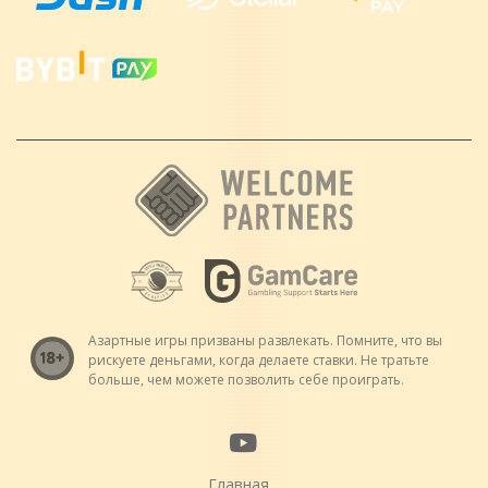
Азартные игры призваны развлекать. Помните, что вы
рискуете деньгами, когда делаете ставки. Не тратьте
больше, чем можете позволить себе проиграть.
Главная