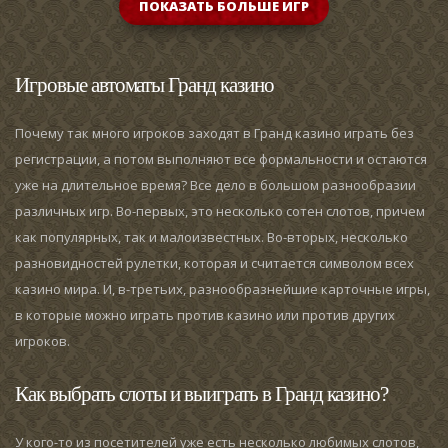
ПОКАЗАТЬ БОЛЬШЕ ИГР
Игровые автоматы Гранд казино
Почему так много игроков заходят в Гранд казино играть без
регистрации, а потом выполняют все формальности и остаются
уже на длительное время? Все дело в большом разнообразии
различных игр. Во-первых, это несколько сотен слотов, причем
как популярных, так и малоизвестных. Во-вторых, несколько
разновидностей рулетки, которая и считается символом всех
казино мира. И, в-третьих, разнообразнейшие карточные игры,
в которые можно играть против казино или против других
игроков.
Как выбрать слоты и выиграть в Гранд казино?
У кого-то из посетителей уже есть несколько любимых слотов,