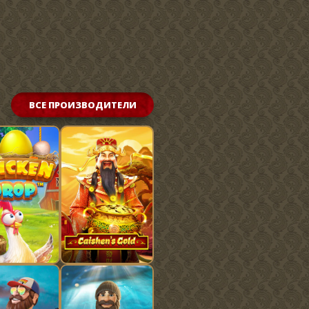
ВСЕ ПРОИЗВОДИТЕЛИ