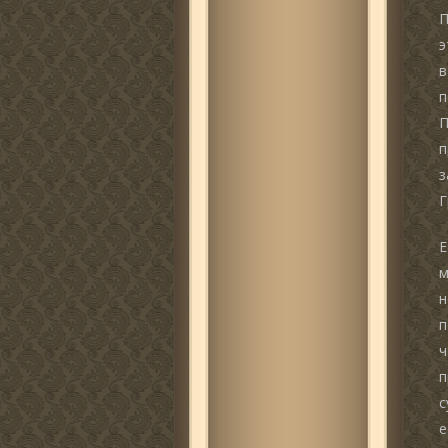
П
э
в
п
П
п
з
Г
Е
м
н
п
ч
п
с
е