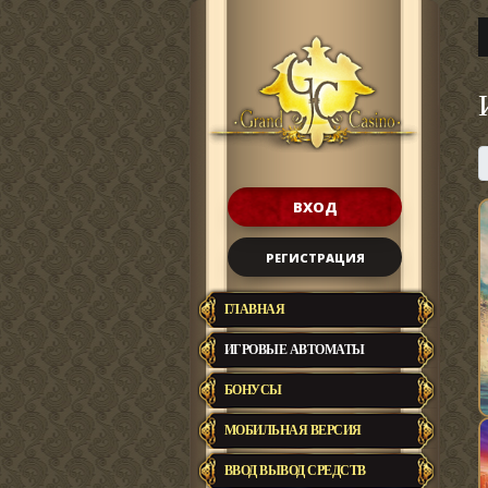
ВХОД
РЕГИСТРАЦИЯ
ГЛАВНАЯ
ИГРОВЫЕ АВТОМАТЫ
БОНУСЫ
МОБИЛЬНАЯ ВЕРСИЯ
ВВОД ВЫВОД СРЕДСТВ