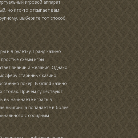
иртуальный игровой аппарат
ый, но кто-то отсыпает вам
крупному. Выберите тот способ
ы и в рулетку. Гранд казино
е простые схемы игры
атает знаний и желания. Однако
тмосферу старинных казино.
собенно покер. В Grand казино
ых столах. Причем существуют
ь вы начинаете играть в
чае выигрыша попадаете в более
 финального с солидным
й проводить свободное время.