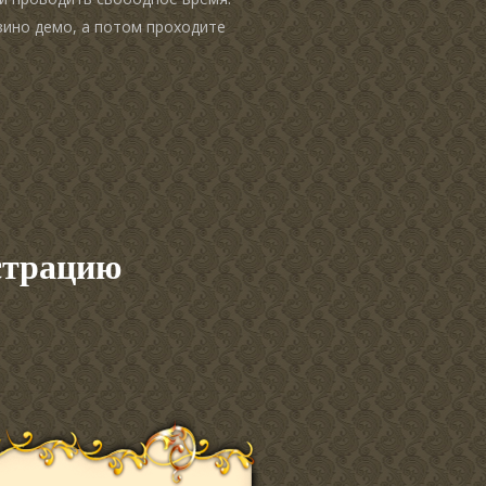
зино демо, а потом проходите
истрацию