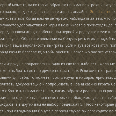
ервый момент, на который обращают внимание игроки – визуал
то важно, ведь когда вы начнете играть онлайн в
Grand casino
, 
ам нравиться. Когда вам не интересно наблюдать за тем, что пр
олучаете удовольствия от игры и не вникаете в происходящее, т
еред началом игры, особенно при первой игре, лучше изучить о
риглянулся. Обратите внимание на бонусы, риск-игры и подобны
ависит ваша вероятность выиграть. Если и тут все нравится, по
ранд казино бесплатно, чтобы оценить насколько вас все устра
сли игроку не понравился ни один из слотов, либо есть желани
ожно выбрать слот по другим показателям. Если хочется сравн
овыми для себя, то можете просто изучить их характеристики.
очитать документацию и попробовать в Гранд казино играть бе
то обратить внимание? На то, каким образом реализована риск-
римерно одинаковые, но в некоторых необходимо сделать выбор
ундуков, а в других вам на выбор предложат 5. Плюс некоторые 
сть при отгадывании бонуса в первом случае вы переходите во 