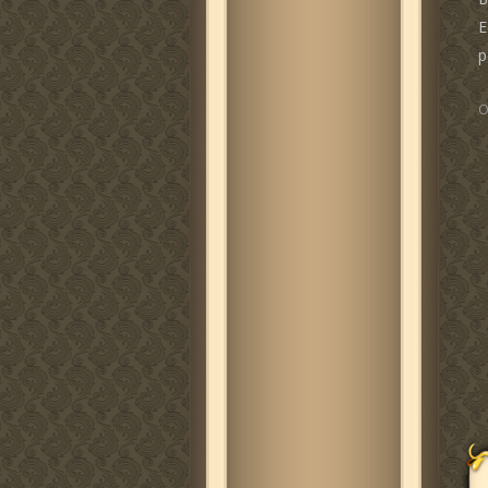
Е
р
О