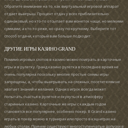
Обратите внимание на то, как виртуальный игровой аппарат
отдает выигрыш. Процент отдач у всех приблизительно
одинаковый, но кто-то отсыпает вам монеток чаще, но мелкими
суммами, а кто-то реже, но сразу по-крупному. Выберите тот
способ отдачи, который вам больше подходит.
ДРУГИЕ ИГРЫ КАЗИНО GRAND
Помимо игровых слотов в казино можно поиграть в карточные
игры и в рулетку. Гранд казино рулетка в последнее время не
очень популярна поскольку многие простые схемы игры
запрещены, а, чтобы выигрывать на сложных, посетителям не
хватает знаний и желания. Однако игрок всегда может
попытать счастья в рулетке и окунуться в атмосферу
старинных казино. Карточные же игры с каждым годом
становятся все популярнее, особенно покер. В Grand казино
играть в покер можно в турнирах или просто в кэш-играх на
любых столах. Причем существуют многоступенчатые допуски в