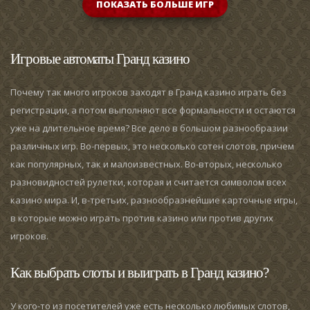
ПОКАЗАТЬ БОЛЬШЕ ИГР
Игровые автоматы Гранд казино
Почему так много игроков заходят в Гранд казино играть без
регистрации, а потом выполняют все формальности и остаются
уже на длительное время? Все дело в большом разнообразии
различных игр. Во-первых, это несколько сотен слотов, причем
как популярных, так и малоизвестных. Во-вторых, несколько
разновидностей рулетки, которая и считается символом всех
казино мира. И, в-третьих, разнообразнейшие карточные игры,
в которые можно играть против казино или против других
игроков.
Как выбрать слоты и выиграть в Гранд казино?
У кого-то из посетителей уже есть несколько любимых слотов,