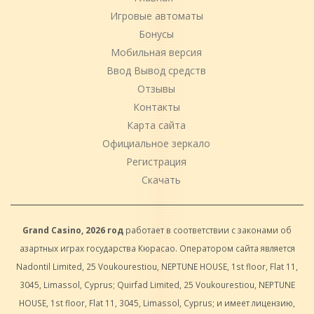
Игровые автоматы
Бонусы
Мобильная версия
Ввод Вывод средств
Отзывы
Контакты
Карта сайта
Официальное зеркало
Регистрация
Скачать
Grand Casino, 2026 год
работает в соответствии с законами об
азартных играх государства Кюрасао. Оператором сайта является
Nadontil Limited, 25 Voukourestiou, NEPTUNE HOUSE, 1st floor, Flat 11,
3045, Limassol, Cyprus; Quirfad Limited, 25 Voukourestiou, NEPTUNE
HOUSE, 1st floor, Flat 11, 3045, Limassol, Cyprus; и имеет лицензию,