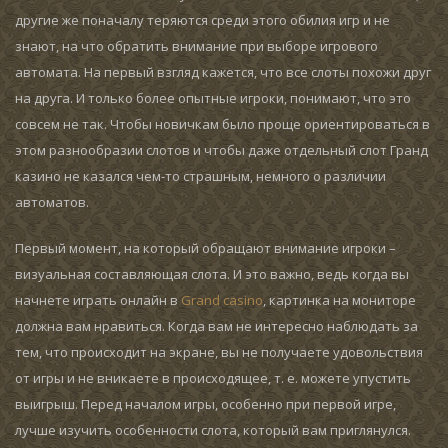
другие же поначалу теряются среди этого обилия игр и не
знают, на что обратить внимание при выборе игрового
автомата. На первый взгляд кажется, что все слоты похожи друг
на друга. И только более опытные игроки, понимают, что это
совсем не так. Чтобы новичкам было проще ориентироваться в
этом разнообразии слотов и чтобы даже отдельный слот Гранд
казино не казался чем-то страшным, немного о различии
автоматов.
Первый момент, на который обращают внимание игроки –
визуальная составляющая слота. И это важно, ведь когда вы
начнете играть онлайн в
Grand casino
, картинка на мониторе
должна вам нравиться. Когда вам не интересно наблюдать за
тем, что происходит на экране, вы не получаете удовольствия
от игры и не вникаете в происходящее, т. е. можете упустить
выигрыш. Перед началом игры, особенно при первой игре,
лучше изучить особенности слота, который вам приглянулся.