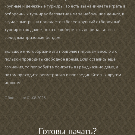
крупные и денежные турниры. То есть вы начинаете играть в
отборочных турнирах бесплатно или за небольшие деньги, в
случае выигрыша попадаете в более крупный отборочный
турнир и так далее, пока не доберетесь до финального с
солидным призовым фондом.
Большое многообразие игр позволяет игрокам весело и с
пользой проводить свободное время. Если остались еще
сомнения, то попробуйте поиграть в Гранд казино демо, а
потом проходите регистрацию и присоединяйтесь к другим
игрокам!
Обновлено:
01.08.2026
Готовы начать?