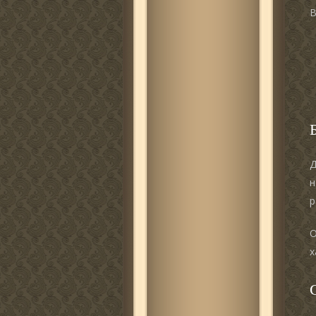
В
Д
н
р
О
х