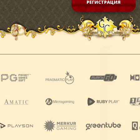
РЕГИСТРАЦИЯ