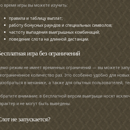
о время игры вы можете изучить:
правила и таблицу выплат;
работу бонусных раундов и специальных символов;
частоту выпадения выигрышных комбинаций;
поведение слота на длинной дистанции.
Бесплатная игра без ограничений
емо-режим не имеет временных ограничений — вы можете запу
еограниченное количество раз. Это особенно удобно для новых
азобраться в механике, а также для опытных пользователей, те
братите внимание: в бесплатной версии выигрыши носят искл
арактер и не могут быть выведены.
Слот не запускается?