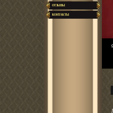
ОТЗЫВЫ
КОНТАКТЫ