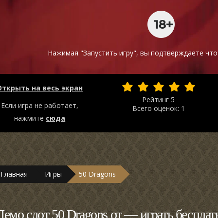
Нажимая "Запустить игру", вы подтверждаете что 
Открыть на весь экран
Рейтинг
5
Если игра не работает,
Всего оценок:
1
нажмите
сюда
Главная
Игры
50 Dragons
Демо слот 50 Dragons от — играть бесплат