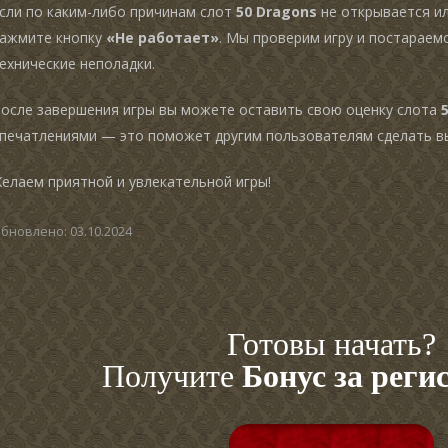
сли по каким-либо причинам слот
50 Dragons
не открывается ил
ажмите кнопку
«Не работает»
. Мы проверим игру и постараем
ехнические неполадки.
осле завершения игры вы можете оставить свою оценку слота
печатлениями — это поможет другим пользователям сделать в
елаем приятной и увлекательной игры!
бновлено:
03.10.2024
Готовы начать?
Получите
Бонус за рег