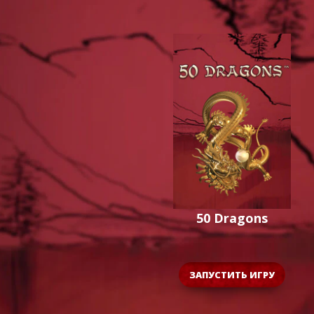
50 Dragons
ЗАПУСТИТЬ ИГРУ