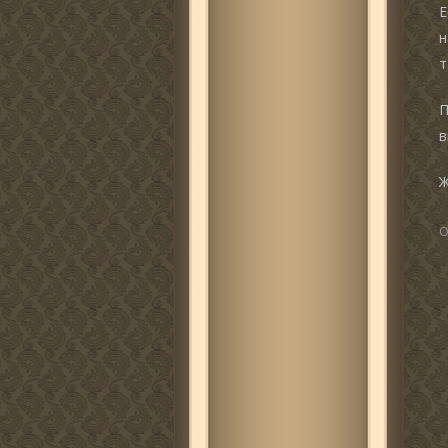
Е
н
т
П
в
Ж
О