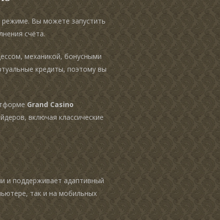
 режиме. Вы можете запустить
лнения счёта.
ессом, механикой, бонусными
ртуальные кредиты, поэтому вы
атформе
Grand Casino
йдеров, включая классические
ии
и поддерживает адаптивный
пьютере, так и на мобильных