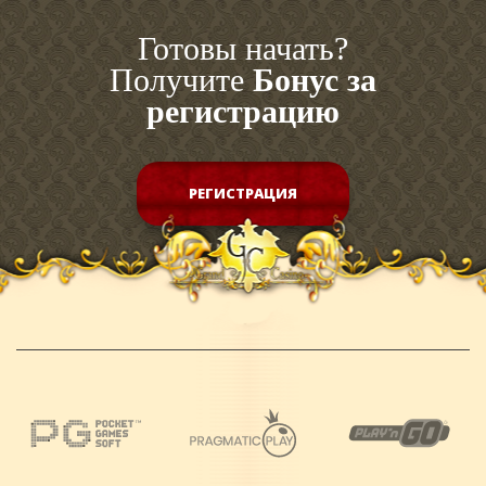
Готовы начать?
Получите
Бонус за
регистрацию
РЕГИСТРАЦИЯ