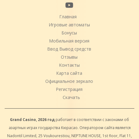
Главная
Игровые автоматы
Бонусы
Мобильная версия
Ввод Вывод средств
Отзывы
Контакты
Карта сайта
Официальное зеркало
Регистрация
Скачать
Grand Casino, 2026 год
работает в соответствии с законами об
азартных играх государства Кюрасао. Оператором сайта является
Nadontil Limited, 25 Voukourestiou, NEPTUNE HOUSE, 1st floor, Flat 11,