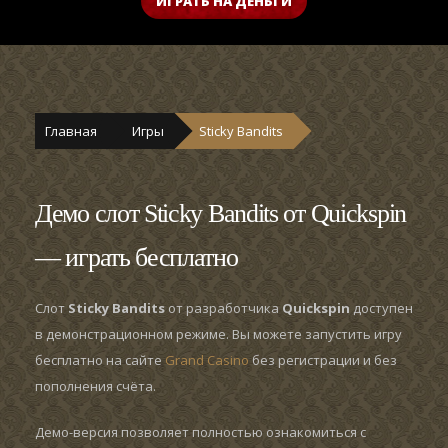
ИГРАТЬ НА ДЕНЬГИ
Главная
Игры
Sticky Bandits
Демо слот Sticky Bandits от Quickspin
— играть бесплатно
Слот
Sticky Bandits
от разработчика
Quickspin
доступен
в демонстрационном режиме. Вы можете запустить игру
бесплатно на сайте
Grand Casino
без регистрации и без
пополнения счёта.
Демо-версия позволяет полностью ознакомиться с