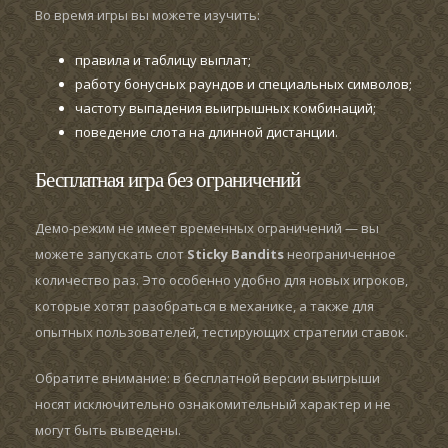
Во время игры вы можете изучить:
правила и таблицу выплат;
работу бонусных раундов и специальных символов;
частоту выпадения выигрышных комбинаций;
поведение слота на длинной дистанции.
Бесплатная игра без ограничений
Демо-режим не имеет временных ограничений — вы
можете запускать слот
Sticky Bandits
неограниченное
количество раз. Это особенно удобно для новых игроков,
которые хотят разобраться в механике, а также для
опытных пользователей, тестирующих стратегии ставок.
Обратите внимание: в бесплатной версии выигрыши
носят исключительно ознакомительный характер и не
могут быть выведены.