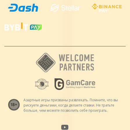
Азартные игры призваны развлекать. Помните, что вы
рискуете деньгами, когда делаете ставки. Не тратьте
больше, чем можете позволить себе проиграть.