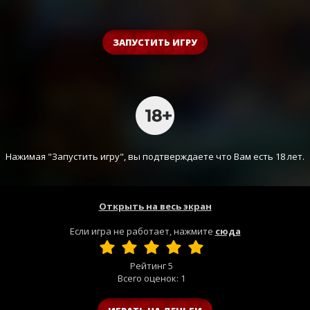
ЗАПУСТИТЬ ИГРУ
Нажимая "Запустить игру", вы подтверждаете что Вам есть 18 лет.
Открыть на весь экран
Если игра не работает, нажмите
сюда
Рейтинг
5
Всего оценок:
1