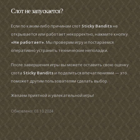
Слот не запускается?
Если по каким-либо причинам слот
Sticky Bandits
не
открывается или работает некорректно, нажмите кнопку
«Не работает»
. Мы проверим игру и постараемся
оперативно устранить технические неполадки.
После завершения игры вы можете оставить свою оценку
слота
Sticky Bandits
и поделиться впечатлениями — это
поможет другим пользователям сделать выбор.
Желаем приятной и увлекательной игры!
Обновлено:
03.10.2024