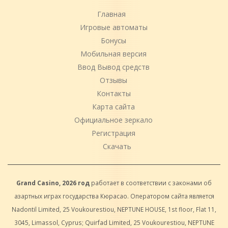
Главная
Игровые автоматы
Бонусы
Мобильная версия
Ввод Вывод средств
Отзывы
Контакты
Карта сайта
Официальное зеркало
Регистрация
Скачать
Grand Casino, 2026 год
работает в соответствии с законами об
азартных играх государства Кюрасао. Оператором сайта является
Nadontil Limited, 25 Voukourestiou, NEPTUNE HOUSE, 1st floor, Flat 11,
3045, Limassol, Cyprus; Quirfad Limited, 25 Voukourestiou, NEPTUNE