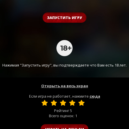
ЗАПУСТИТЬ ИГРУ
Нажимая "Запустить игру", вы подтверждаете что Вам есть 18 лет.
Открыть на весь экран
Если игра не работает, нажмите
сюда
Рейтинг
5
Всего оценок:
1