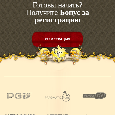
Готовы начать?
Получите
Бонус за
регистрацию
РЕГИСТРАЦИЯ