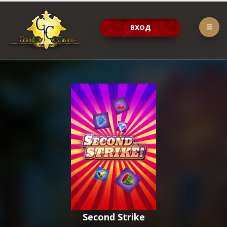
ВХОД
Second Strike