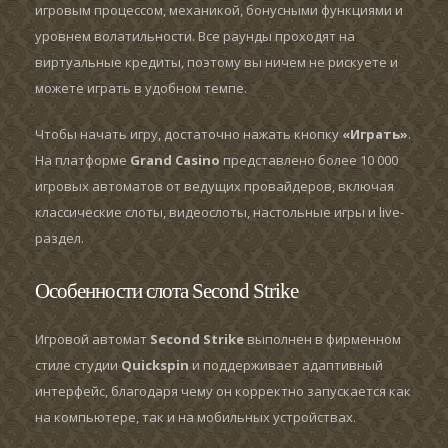
игровым процессом, механикой, бонусными функциями и
уровнем волатильности. Все раунды проходят на
виртуальные кредиты, поэтому вы ничем не рискуете и
можете играть в удобном темпе.
Чтобы начать игру, достаточно нажать кнопку
«Играть»
.
На платформе
Grand Casino
представлено более 10 000
игровых автоматов от ведущих провайдеров, включая
классические слоты, видеослоты, настольные игры и live-
раздел.
Особенности слота Second Strike
Игровой автомат
Second Strike
выполнен в фирменном
стиле студии
Quickspin
и поддерживает адаптивный
интерфейс, благодаря чему он корректно запускается как
на компьютере, так и на мобильных устройствах.