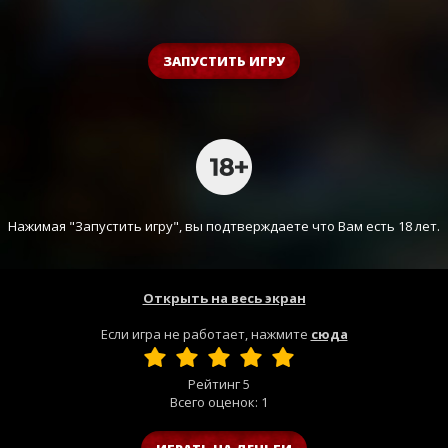
ЗАПУСТИТЬ ИГРУ
Нажимая "Запустить игру", вы подтверждаете что Вам есть 18 лет.
Открыть на весь экран
Если игра не работает, нажмите
сюда
Рейтинг
5
Всего оценок:
1