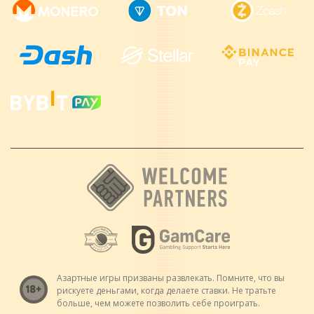
Азартные игры призваны развлекать. Помните, что вы
рискуете деньгами, когда делаете ставки. Не тратьте
больше, чем можете позволить себе проиграть.