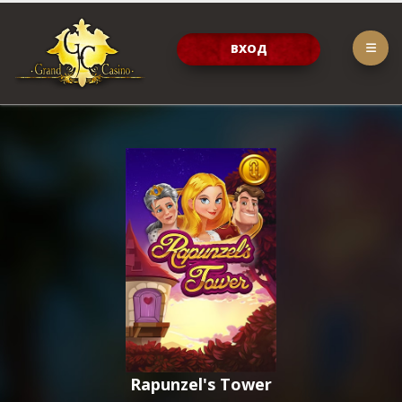
ВХОД
Rapunzel's Tower