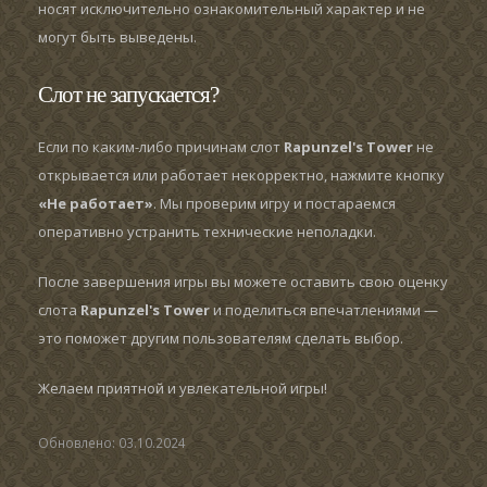
носят исключительно ознакомительный характер и не
могут быть выведены.
Слот не запускается?
Если по каким-либо причинам слот
Rapunzel's Tower
не
открывается или работает некорректно, нажмите кнопку
«Не работает»
. Мы проверим игру и постараемся
оперативно устранить технические неполадки.
После завершения игры вы можете оставить свою оценку
слота
Rapunzel's Tower
и поделиться впечатлениями —
это поможет другим пользователям сделать выбор.
Желаем приятной и увлекательной игры!
Обновлено:
03.10.2024