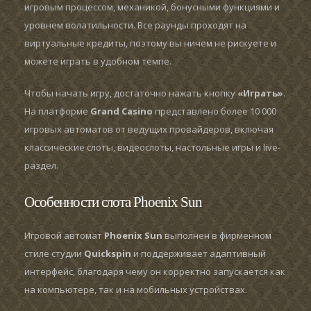
игровым процессом, механикой, бонусными функциями и
уровнем волатильности. Все раунды проходят на
виртуальные кредиты, поэтому вы ничем не рискуете и
можете играть в удобном темпе.
Чтобы начать игру, достаточно нажать кнопку
«Играть»
.
На платформе
Grand Casino
представлено более 10 000
игровых автоматов от ведущих провайдеров, включая
классические слоты, видеослоты, настольные игры и live-
раздел.
Особенности слота Phoenix Sun
Игровой автомат
Phoenix Sun
выполнен в фирменном
стиле студии
Quickspin
и поддерживает адаптивный
интерфейс, благодаря чему он корректно запускается как
на компьютере, так и на мобильных устройствах.