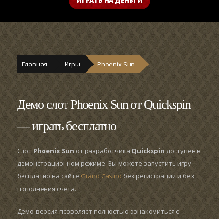
ИГРАТЬ НА ДЕНЬГИ
Главная
Игры
Phoenix Sun
Демо слот Phoenix Sun от Quickspin
— играть бесплатно
Слот
Phoenix Sun
от разработчика
Quickspin
доступен в
демонстрационном режиме. Вы можете запустить игру
бесплатно на сайте
Grand Casino
без регистрации и без
пополнения счёта.
Демо-версия позволяет полностью ознакомиться с