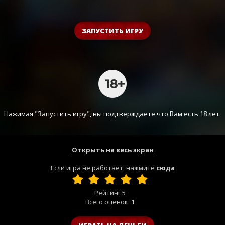
ЗАПУСТИТЬ ИГРУ
Нажимая "Запустить игру", вы подтверждаете что Вам есть 18 лет.
Открыть на весь экран
Если игра не работает, нажмите
сюда
Рейтинг
5
Всего оценок:
1