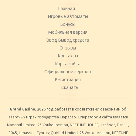
Главная
Игровые автоматы
Бонусы
Мобильная версия
Ввод Вывод средств
Отзывы
Контакты
Карта сайта
Официальное зеркало
Регистрация
Скачать
Grand Casino, 2026 год
работает в соответствии с законами об
азартных играх государства Кюрасао. Оператором сайта является
Nadontil Limited, 25 Voukourestiou, NEPTUNE HOUSE, 1st floor, Flat 11,
3045, Limassol, Cyprus; Quirfad Limited, 25 Voukourestiou, NEPTUNE