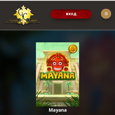
ВХОД
Mayana