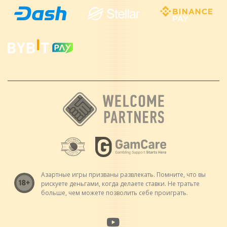
Азартные игры призваны развлекать. Помните, что вы
рискуете деньгами, когда делаете ставки. Не тратьте
больше, чем можете позволить себе проиграть.