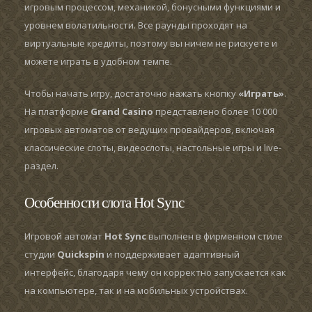
игровым процессом, механикой, бонусными функциями и
уровнем волатильности. Все раунды проходят на
виртуальные кредиты, поэтому вы ничем не рискуете и
можете играть в удобном темпе.
Чтобы начать игру, достаточно нажать кнопку
«Играть»
.
На платформе
Grand Casino
представлено более 10 000
игровых автоматов от ведущих провайдеров, включая
классические слоты, видеослоты, настольные игры и live-
раздел.
Особенности слота Hot Sync
Игровой автомат
Hot Sync
выполнен в фирменном стиле
студии
Quickspin
и поддерживает адаптивный
интерфейс, благодаря чему он корректно запускается как
на компьютере, так и на мобильных устройствах.