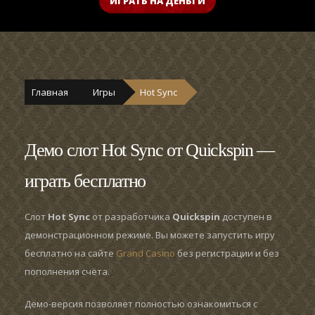
ИГРАТЬ НА ДЕНЬГИ
Главная
Игры
Hot Sync
Демо слот Hot Sync от Quickspin —
играть бесплатно
Слот
Hot Sync
от разработчика
Quickspin
доступен в
демонстрационном режиме. Вы можете запустить игру
бесплатно на сайте
Grand Casino
без регистрации и без
пополнения счёта.
Демо-версия позволяет полностью ознакомиться с