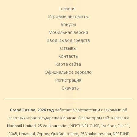
Главная
Игровые автоматы
Бонусы
Мобильная версия
Ввод Вывод средств
Отзывы
Контакты
Карта сайта
Официальное зеркало
Регистрация
Скачать
Grand Casino, 2026 год
работает в соответствии с законами об
азартных играх государства Кюрасао. Оператором сайта является
Nadontil Limited, 25 Voukourestiou, NEPTUNE HOUSE, 1st floor, Flat 11,
3045, Limassol, Cyprus; Quirfad Limited, 25 Voukourestiou, NEPTUNE