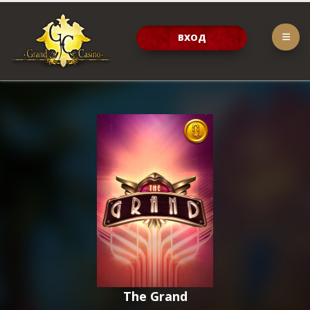
ВХОД
The Grand