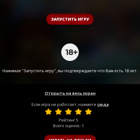
ЗАПУСТИТЬ ИГРУ
Нажимая "Запустить игру", вы подтверждаете что Вам есть 18 лет.
Открыть на весь экран
Если игра не работает, нажмите
сюда
Рейтинг
5
Всего оценок:
1