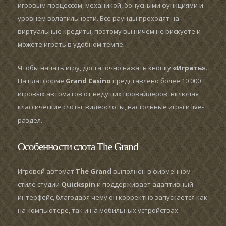
игровым процессом, механикой, бонусными функциями и
уровнем волатильности. Все раунды проходят на
виртуальные кредиты, поэтому вы ничем не рискуете и
можете играть в удобном темпе.
Чтобы начать игру, достаточно нажать кнопку
«Играть»
.
На платформе
Grand Casino
представлено более 10 000
игровых автоматов от ведущих провайдеров, включая
классические слоты, видеослоты, настольные игры и live-
раздел.
Особенности слота The Grand
Игровой автомат
The Grand
выполнен в фирменном
стиле студии
Quickspin
и поддерживает адаптивный
интерфейс, благодаря чему он корректно запускается как
на компьютере, так и на мобильных устройствах.