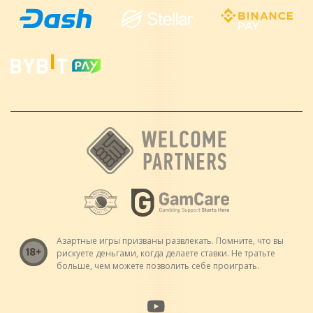
Азартные игры призваны развлекать. Помните, что вы
рискуете деньгами, когда делаете ставки. Не тратьте
больше, чем можете позволить себе проиграть.