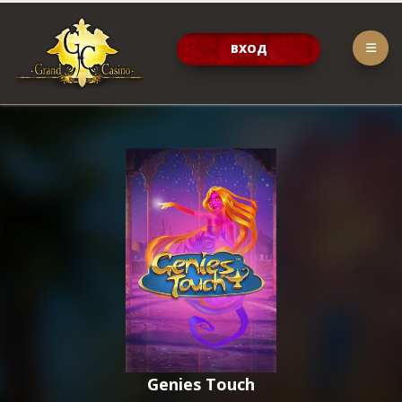
ВХОД
Genies Touch