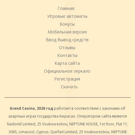
Главная
Игровые автоматы
Бонусы
Мобильная версия
Ввод Вывод средств
Отзывы
Контакты
Карта сайта
Официальное зеркало
Регистрация
Скачать
Grand Casino, 2026 год
работает в соответствии с законами об
азартных играх государства Кюрасао. Оператором сайта является
Nadontil Limited, 25 Voukourestiou, NEPTUNE HOUSE, 1st floor, Flat 11,
3045, Limassol, Cyprus; Quirfad Limited, 25 Voukourestiou, NEPTUNE