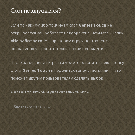
Слот не запускается?
Если по каким-либо причинам слот
Genies Touch
не
открывается или работает некорректно, нажмите кнопку
«Не работает»
. Мы проверим игру и постараемся
оперативно устранить технические неполадки.
После завершения игры вы можете оставить свою оценку
слота
Genies Touch
и поделиться впечатлениями — это
поможет другим пользователям сделать выбор.
Желаем приятной и увлекательной игры!
Обновлено:
03.10.2024