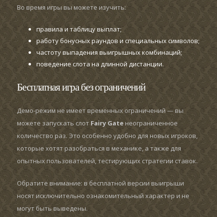
Во время игры вы можете изучить:
правила и таблицу выплат;
работу бонусных раундов и специальных символов;
частоту выпадения выигрышных комбинаций;
поведение слота на длинной дистанции.
Бесплатная игра без ограничений
Демо-режим не имеет временных ограничений — вы
можете запускать слот
Fairy Gate
неограниченное
количество раз. Это особенно удобно для новых игроков,
которые хотят разобраться в механике, а также для
опытных пользователей, тестирующих стратегии ставок.
Обратите внимание: в бесплатной версии выигрыши
носят исключительно ознакомительный характер и не
могут быть выведены.