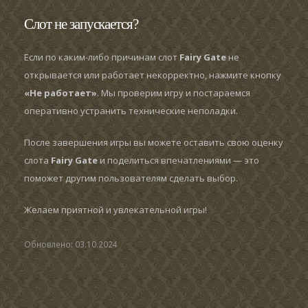
Слот не запускается?
Если по каким-либо причинам слот
Fairy Gate
не
открывается или работает некорректно, нажмите кнопку
«Не работает»
. Мы проверим игру и постараемся
оперативно устранить технические неполадки.
После завершения игры вы можете оставить свою оценку
слота
Fairy Gate
и поделиться впечатлениями — это
поможет другим пользователям сделать выбор.
Желаем приятной и увлекательной игры!
Обновлено:
03.10.2024