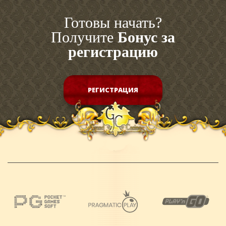
Готовы начать?
Получите
Бонус за
регистрацию
РЕГИСТРАЦИЯ