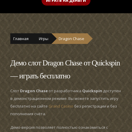
ИГРАТЬ НА ДЕНЬГИ
Главная
Игры
Dragon Chase
Демо слот Dragon Chase от Quickspin
— играть бесплатно
Слот
Dragon Chase
от разработчика
Quickspin
доступен
в демонстрационном режиме. Вы можете запустить игру
бесплатно на сайте
Grand Casino
без регистрации и без
пополнения счёта.
Демо-версия позволяет полностью ознакомиться с