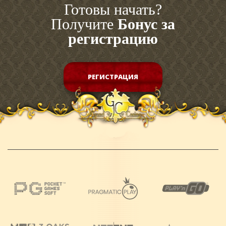
Готовы начать?
Получите
Бонус за
регистрацию
РЕГИСТРАЦИЯ