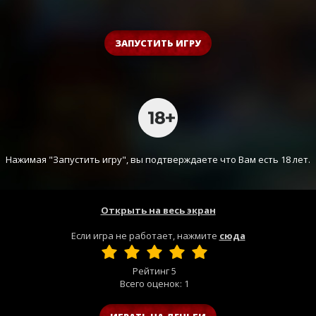
ЗАПУСТИТЬ ИГРУ
Нажимая "Запустить игру", вы подтверждаете что Вам есть 18 лет.
Открыть на весь экран
Если игра не работает, нажмите
сюда
Рейтинг
5
Всего оценок:
1