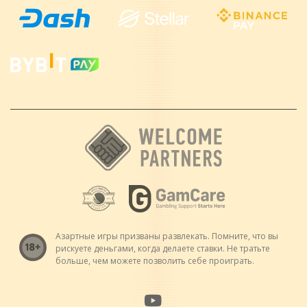
Азартные игры призваны развлекать. Помните, что вы
рискуете деньгами, когда делаете ставки. Не тратьте
больше, чем можете позволить себе проиграть.