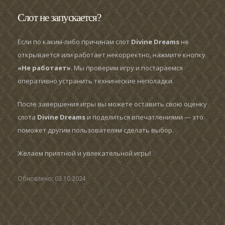
Слот не запускается?
Если по каким-либо причинам слот
Divine Dreams
не
открывается или работает некорректно, нажмите кнопку
«Не работает»
. Мы проверим игру и постараемся
оперативно устранить технические неполадки.
После завершения игры вы можете оставить свою оценку
слота
Divine Dreams
и поделиться впечатлениями — это
поможет другим пользователям сделать выбор.
Желаем приятной и увлекательной игры!
Обновлено:
03.10.2024