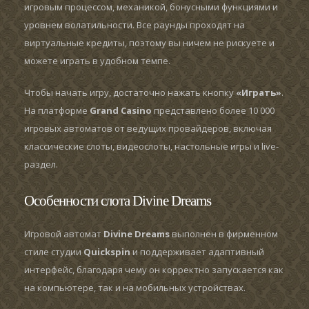
игровым процессом, механикой, бонусными функциями и
уровнем волатильности. Все раунды проходят на
виртуальные кредиты, поэтому вы ничем не рискуете и
можете играть в удобном темпе.
Чтобы начать игру, достаточно нажать кнопку
«Играть»
.
На платформе
Grand Casino
представлено более 10 000
игровых автоматов от ведущих провайдеров, включая
классические слоты, видеослоты, настольные игры и live-
раздел.
Особенности слота Divine Dreams
Игровой автомат
Divine Dreams
выполнен в фирменном
стиле студии
Quickspin
и поддерживает адаптивный
интерфейс, благодаря чему он корректно запускается как
на компьютере, так и на мобильных устройствах.