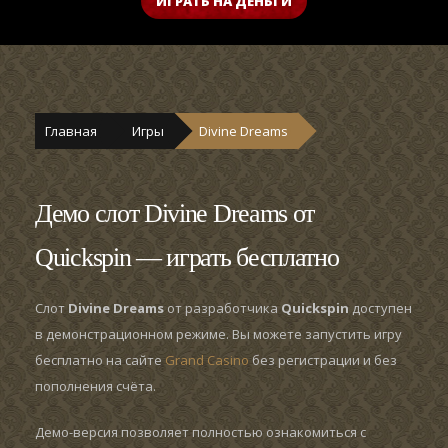
ИГРАТЬ НА ДЕНЬГИ
Главная
Игры
Divine Dreams
Демо слот Divine Dreams от
Quickspin — играть бесплатно
Слот
Divine Dreams
от разработчика
Quickspin
доступен
в демонстрационном режиме. Вы можете запустить игру
бесплатно на сайте
Grand Casino
без регистрации и без
пополнения счёта.
Демо-версия позволяет полностью ознакомиться с