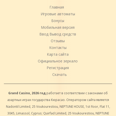
Главная
Игровые автоматы
Бонусы
Мобильная версия
Ввод Вывод средств
Отзывы
Контакты
Карта сайта
Официальное зеркало
Регистрация
Скачать
Grand Casino, 2026 год
работает в соответствии с законами об
азартных играх государства Кюрасао. Оператором сайта является
Nadontil Limited, 25 Voukourestiou, NEPTUNE HOUSE, 1st floor, Flat 11,
3045, Limassol, Cyprus; Quirfad Limited, 25 Voukourestiou, NEPTUNE