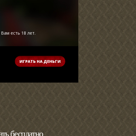
Вам есть 18 лет.
ИГРАТЬ НА ДЕНЬГИ
ать бесплатно