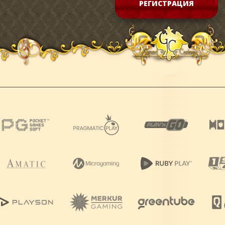
РЕГИСТРАЦИЯ