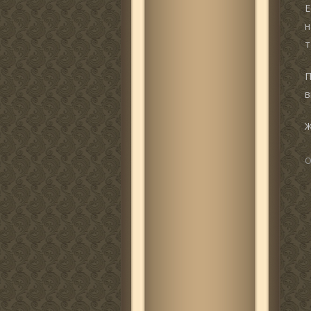
Е
н
т
П
в
Ж
О