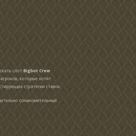
скать слот
Bigbot Crew
 игроков, которые хотят
стирующих стратегии ставок.
ючительно ознакомительный