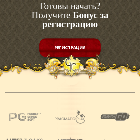
Готовы начать?
Получите
Бонус за
регистрацию
РЕГИСТРАЦИЯ