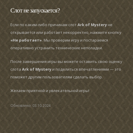
Слот не запускается?
Если по каким-либо причинам слот
Ark of Mystery
не
открывается или работает некорректно, нажмите кнопку
«Не работает»
. Мы проверим игру и постараемся
оперативно устранить технические неполадки.
После завершения игры вы можете оставить свою оценку
слота
Ark of Mystery
и поделиться впечатлениями — это
поможет другим пользователям сделать выбор.
Желаем приятной и увлекательной игры!
Обновлено:
03.10.2024