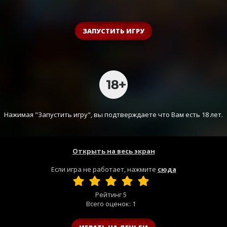
ЗАПУСТИТЬ ИГРУ
Нажимая "Запустить игру", вы подтверждаете что Вам есть 18 лет.
Открыть на весь экран
Если игра не работает, нажмите
сюда
Рейтинг
5
Всего оценок:
1