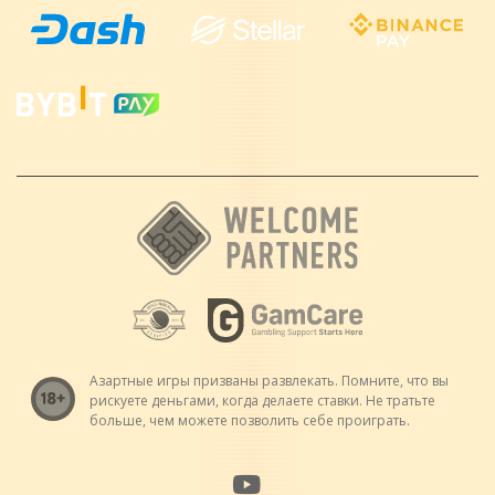
Азартные игры призваны развлекать. Помните, что вы
рискуете деньгами, когда делаете ставки. Не тратьте
больше, чем можете позволить себе проиграть.