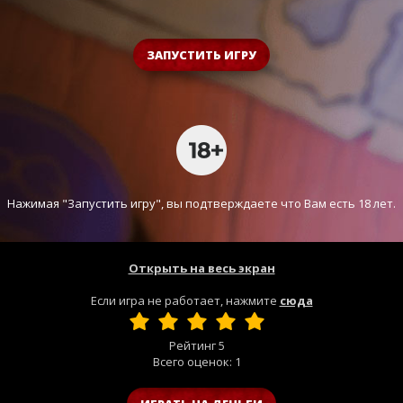
ЗАПУСТИТЬ ИГРУ
Нажимая "Запустить игру", вы подтверждаете что Вам есть 18 лет.
Открыть на весь экран
Если игра не работает, нажмите
сюда
Рейтинг
5
Всего оценок:
1