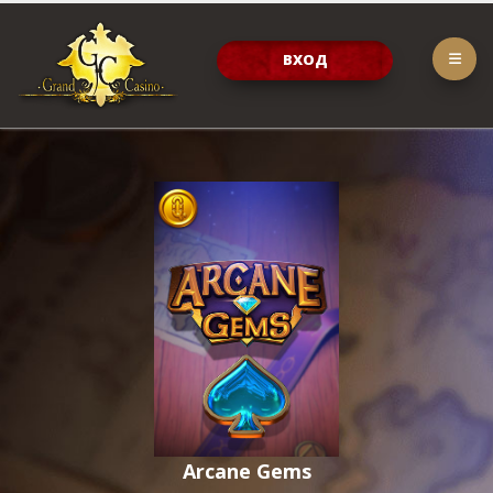
ВХОД
Arcane Gems