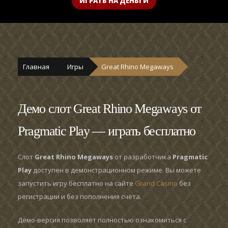
ИГРАТЬ НА ДЕНЬГИ
Главная
Игры
Great Rhino Megaways
Демо слот Great Rhino Megaways от
Pragmatic Play — играть бесплатно
Слот
Great Rhino Megaways
от разработчика
Pragmatic
Play
доступен в демонстрационном режиме. Вы можете
запустить игру бесплатно на сайте
Grand Casino
без
регистрации и без пополнения счёта.
Демо-версия позволяет полностью ознакомиться с