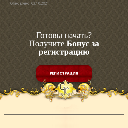
Обновлено:
03.10.2024
Готовы начать?
Получите
Бонус за
регистрацию
РЕГИСТРАЦИЯ