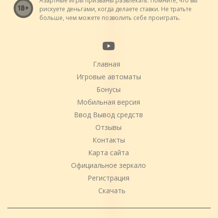
Азартные игры призваны развлекать. Помните, что вы
рискуете деньгами, когда делаете ставки. Не тратьте
больше, чем можете позволить себе проиграть.
Главная
Игровые автоматы
Бонусы
Мобильная версия
Ввод Вывод средств
Отзывы
Контакты
Карта сайта
Официальное зеркало
Регистрация
Скачать