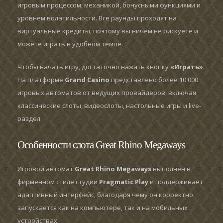
игровым процессом, механикой, бонусными функциями и
уровнем волатильности. Все раунды проходят на
виртуальные кредиты, поэтому вы ничем не рискуете и
можете играть в удобном темпе.
Чтобы начать игру, достаточно нажать кнопку
«Играть»
.
На платформе
Grand Casino
представлено более 10 000
игровых автоматов от ведущих провайдеров, включая
классические слоты, видеослоты, настольные игры и live-
раздел.
Особенности слота Great Rhino Megaways
Игровой автомат
Great Rhino Megaways
выполнен в
фирменном стиле студии
Pragmatic Play
и поддерживает
адаптивный интерфейс, благодаря чему он корректно
запускается как на компьютере, так и на мобильных
устройствах.