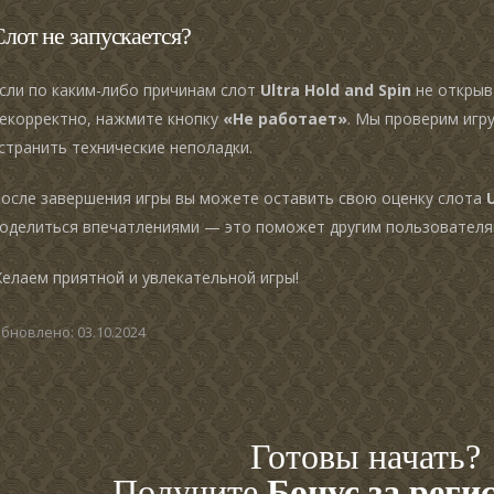
Слот не запускается?
сли по каким-либо причинам слот
Ultra Hold and Spin
не открыв
екорректно, нажмите кнопку
«Не работает»
. Мы проверим игр
странить технические неполадки.
осле завершения игры вы можете оставить свою оценку слота
оделиться впечатлениями — это поможет другим пользователя
елаем приятной и увлекательной игры!
бновлено:
03.10.2024
Готовы начать?
Получите
Бонус за рег