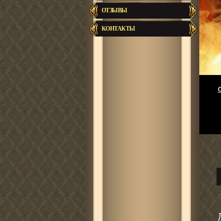
ОТЗЫВЫ
КОНТАКТЫ