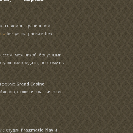
пен в демонстрационном
ino
без регистрации и без
ессом, механикой, бонусными
ртуальные кредиты, поэтому вы
атформе
Grand Casino
йдеров, включая классические
ле студии
Pragmatic Play
и