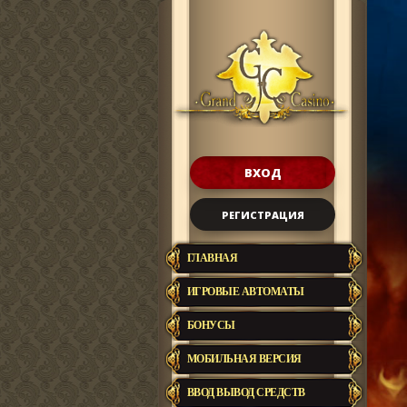
ВХОД
РЕГИСТРАЦИЯ
ГЛАВНАЯ
ИГРОВЫЕ АВТОМАТЫ
БОНУСЫ
МОБИЛЬНАЯ ВЕРСИЯ
ВВОД ВЫВОД СРЕДСТВ