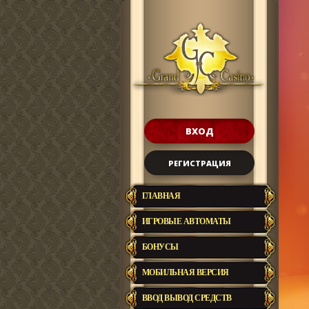
ВХОД
РЕГИСТРАЦИЯ
ГЛАВНАЯ
ИГРОВЫЕ АВТОМАТЫ
БОНУСЫ
МОБИЛЬНАЯ ВЕРСИЯ
ВВОД ВЫВОД СРЕДСТВ