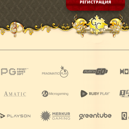
РЕГИСТРАЦИЯ