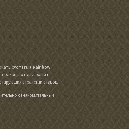
скать слот
Fruit Rainbow
 игроков, которые хотят
стирующих стратегии ставок.
ючительно ознакомительный