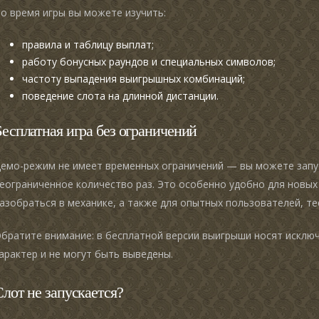
о время игры вы можете изучить:
правила и таблицу выплат;
работу бонусных раундов и специальных символов;
частоту выпадения выигрышных комбинаций;
поведение слота на длинной дистанции.
Бесплатная игра без ограничений
емо-режим не имеет временных ограничений — вы можете запу
еограниченное количество раз. Это особенно удобно для новых
азобраться в механике, а также для опытных пользователей, те
братите внимание: в бесплатной версии выигрыши носят искл
арактер и не могут быть выведены.
Слот не запускается?