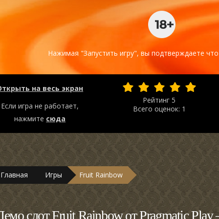
Нажимая "Запустить игру", вы подтверждаете что 
Открыть на весь экран
Рейтинг
5
Если игра не работает,
Всего оценок:
1
нажмите
сюда
Главная
Игры
Fruit Rainbow
Демо слот Fruit Rainbow от Pragmatic Play