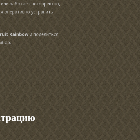
 или работает некорректно,
ся оперативно устранить
Fruit Rainbow
и поделиться
ыбор.
истрацию