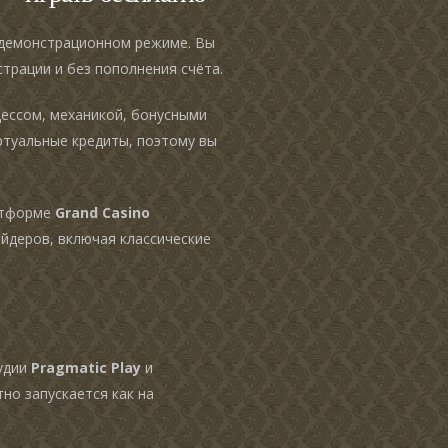
 демонстрационном режиме. Вы
страции и без пополнения счёта.
ессом, механикой, бонусными
ртуальные кредиты, поэтому вы
атформе
Grand Casino
йдеров, включая классические
удии
Pragmatic Play
и
но запускается как на