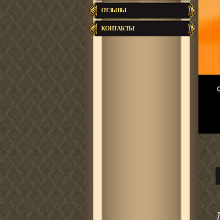
ОТЗЫВЫ
КОНТАКТЫ