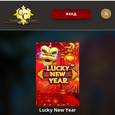
ВХОД
Lucky New Year