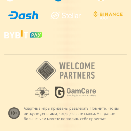
Азартные игры призваны развлекать. Помните, что вы
рискуете деньгами, когда делаете ставки. Не тратьте
больше, чем можете позволить себе проиграть.