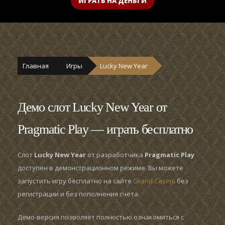
ИГРАТЬ НА ДЕНЬГИ
Главная
Игры
Lucky New Year
Демо слот Lucky New Year от
Pragmatic Play — играть бесплатно
Слот
Lucky New Year
от разработчика
Pragmatic Play
доступен в демонстрационном режиме. Вы можете
запустить игру бесплатно на сайте
Grand Casino
без
регистрации и без пополнения счёта.
Демо-версия позволяет полностью ознакомиться с