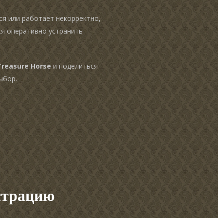
я или работает некорректно,
ся оперативно устранить
Treasure Horse
и поделиться
ыбор.
истрацию