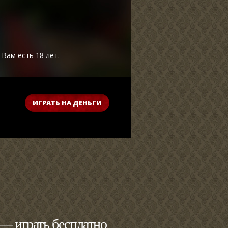
Вам есть 18 лет.
ИГРАТЬ НА ДЕНЬГИ
y — играть бесплатно