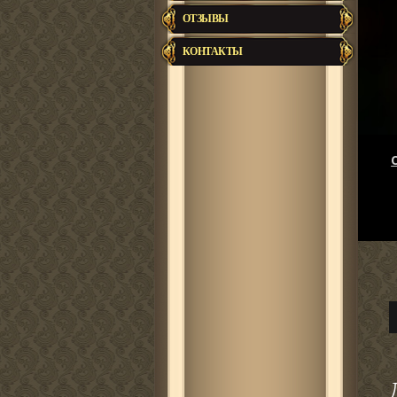
ОТЗЫВЫ
КОНТАКТЫ