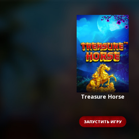
Treasure Horse
ЗАПУСТИТЬ ИГРУ