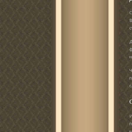
В
с
Д
ф
н
Ч
п
с
И
п
к