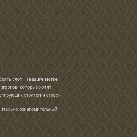
скать слот
Treasure Horse
 игроков, которые хотят
стирующих стратегии ставок.
ючительно ознакомительный