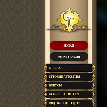
ВХОД
РЕГИСТРАЦИЯ
ГЛАВНАЯ
ИГРОВЫЕ АВТОМАТЫ
БОНУСЫ
МОБИЛЬНАЯ ВЕРСИЯ
ВВОД ВЫВОД СРЕДСТВ