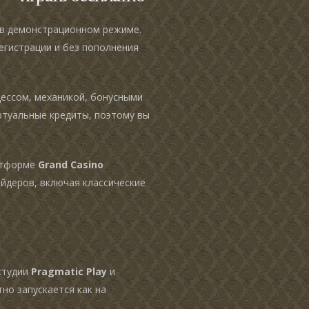
в демонстрационном режиме.
егистрации и без пополнения
ессом, механикой, бонусными
ртуальные кредиты, поэтому вы
атформе
Grand Casino
йдеров, включая классические
студии
Pragmatic Play
и
но запускается как на